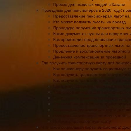
Проезд для пожилых людей в Казани
Проездные для пенсионеров в 2020 году: пр
Предоставление пенсионерам льгот на
Кто может получить льготы на проезд
Процедура получения транспортных ль
Какие документы нужны для оформлени
Как происходит предоставление трансп
Предоставление транспортных льгот на
Продление и восстановление льготного
Денежная компенсация за проездной
Где получить транспортную карту для пенсио
Как пенсионеру получить социальную т
Как получить транспортную карту пенси
Как получить транспортную карту пенс
Где я могу оформить транспортную кар
Транспортная карта для пенсионеров: ч
Где получить транспортную карту для п
Где челябинцам получить транспортную
Социальная транспортная карта для пен
Ижевские пенсионеры не могут узнать, 
Получить транспортную карту
Что такое социальная карта пенсионера: до