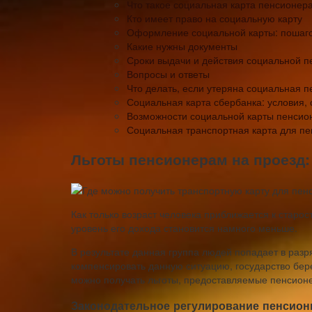
Что такое социальная карта пенсионер
Кто имеет право на социальную карту
Оформление социальной карты: пошаго
Какие нужны документы
Сроки выдачи и действия социальной п
Вопросы и ответы
Что делать, если утеряна социальная п
Социальная карта сбербанка: условия, 
Возможности социальной карты пенсио
Социальная транспортная карта для пе
Льготы пенсионерам на проезд: 
Как только возраст человека приближается к старост
уровень его дохода становится намного меньше.
В результате данная группа людей попадает в раз
компенсировать данную ситуацию, государство бере
можно получать льготы, предоставляемые пенсионе
Законодательное регулирование пенсион