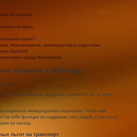
а
вая инструкция
енсионной карты
енсионная карта?
срок, использование, преимущества и недостатки
нера УралСиб
нсионеров города Челябинска
как получить в 2020 году
и, то его способность трудиться снижается. Из-за этого
ряд социально незащищённого населения. Чтобы как
т на себя функции по поддержке этих людей, в частности
рам на проезд.
ных льгот на транспорт