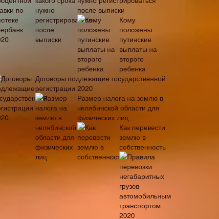
нужно регистрироваться
после выписки
Кому
положены
путинские
выплаты на
второго
ребенка
Договоры подлежащие государственной
регистрации 2020
Размер налога на землю в
челябинской области для
физических лиц
Как перевести
землю в
собственность