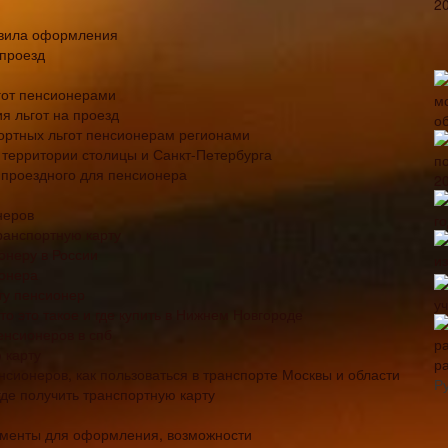
авила оформления
 проезд
гот пенсионерами
я льгот на проезд
ортных льгот пенсионерам регионами
 территории столицы и Санкт-Петербурга
 проездного для пенсионера
неров
ранспортную карту
онеру в России
ионера
ту пенсионер
то это такое и где купить в Нижнем Новгороде
енсионеров в спб
 карту
р
сионеров, как пользоваться в транспорте Москвы и области
Р
где получить транспортную карту
кументы для оформления, возможности