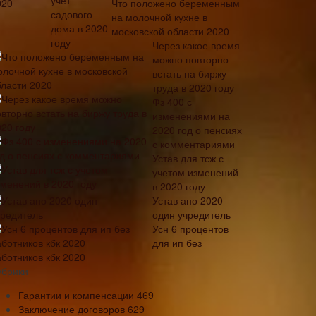
Что положено беременным
на молочной кухне в
московской области 2020
Через какое время
можно повторно
встать на биржу
труда в 2020 году
Фз 400 с
изменениями на
2020 год о пенсиях
с комментариями
Устав для тсж с
учетом изменений
в 2020 году
Устав ано 2020
один учредитель
Усн 6 процентов
для ип без
аботников кбк 2020
убрики
Гарантии и компенсации
469
Заключение договоров
629