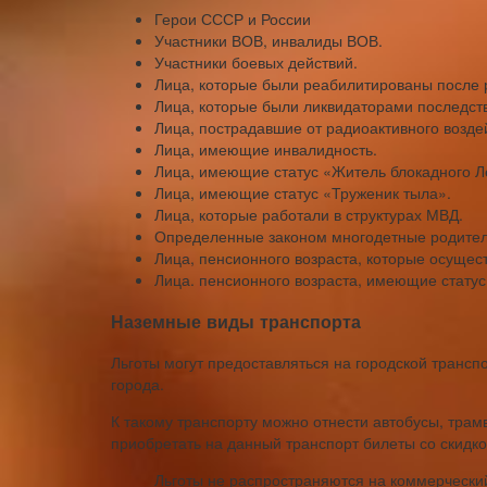
Герои СССР и России
Участники ВОВ, инвалиды ВОВ.
Участники боевых действий.
Лица, которые были реабилитированы после 
Лица, которые были ликвидаторами последст
Лица, пострадавшие от радиоактивного возде
Лица, имеющие инвалидность.
Лица, имеющие статус «Житель блокадного Л
Лица, имеющие статус «Труженик тыла».
Лица, которые работали в структурах МВД.
Определенные законом многодетные родител
Лица, пенсионного возраста, которые осущес
Лица. пенсионного возраста, имеющие стату
Наземные виды транспорта
Льготы могут предоставляться на городской транс
города.
К такому транспорту можно отнести автобусы, трам
приобретать на данный транспорт билеты со скидко
Льготы не распространяются на коммерческий