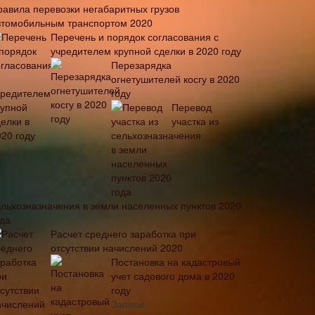
равила перевозки негабаритных грузов
втомобильным транспортом 2020
Перечень и порядок согласования с
учредителем крупной сделки в 2020 году
Перезарядка
огнетушителей косгу в 2020
году
Перевод
участка из
ельхозназначения в земли населенных пунктов 2020
ода
Расчет среднего заработка при
отсутствии начислений 2020
Постановка на кадастровый
учет садового дома в 2020
году
Записи