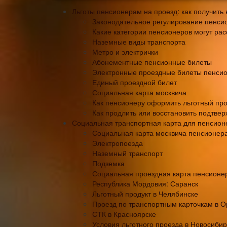
Льготы пенсионерам на проезд: как получить 
Законодательное регулирование пенсио
Какие категории пенсионеров могут рас
Наземные виды транспорта
Метро и электрички
Абонементные пенсионные билеты
Электронные проездные билеты пенси
Единый проездной билет
Социальная карта москвича
Как пенсионеру оформить льготный пр
Как продлить или восстановить подтве
Социальная транспортная карта для пенсионе
Социальная карта москвича пенсионера:
Электропоезда
Наземный транспорт
Подземка
Социальная проездная карта пенсионер
Республика Мордовия: Саранск
Льготный продукт в Челябинске
Проезд по транспортным карточкам в О
СТК в Красноярске
Условия льготного проезда в Новосибир