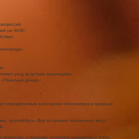
репрессий.
вий на ЧАЭС.
йствия.
енинграда».
и.
твляют уход за детьми инвалидами.
с «Почетный донор».
порт определенным категориям пенсионеров в границах
ваи, троллейбусы. Все остальные пенсионеры могут
й.
 транспорт, к которому относятся маршрутки и такси.