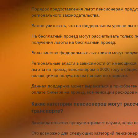
Порядок предоставления льгот пенсионерам предус
регионального законодательства.
Важно учитывать, что на федеральном уровне льго
На бесплатный проезд могут рассчитывать только
получения льготы на бесплатный проезд.
Большинство федеральных льготников могут получи
Региональные власти в зависимости от имеющихся 
льготы на проезд пенсионерам в 2020 году в обще
являющимся получателям пенсии по старости.
Данная поддержка может выражаться в приобретени
оплате билетов на проезд, компенсации расходов на
Какие категории пенсионеров могут расс
транспорте?
Законодательство предусматривает случаи, когда п
Это возможно для следующих категорий пенсионер