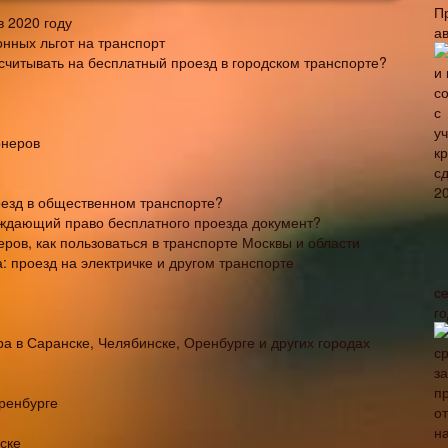
П
в 2020 году
а
нных льгот на транспорт
считывать на бесплатный проезд в городском транспорте?
онеров
оезд в общественном транспорте?
рждающий право бесплатного проезда документ?
ров, как пользоваться в транспорте Москвы и области
 проезд на электричке и другом транспорте
с
г
а в Саранске, Челябинске, Оренбурге и других городах
ренбурге
ске