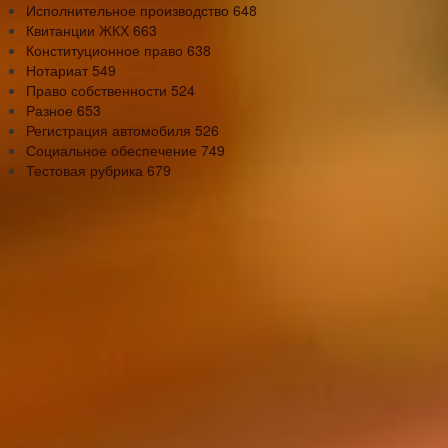
Исполнительное производство
648
Квитанции ЖКХ
663
Конституционное право
638
Нотариат
549
Право собственности
524
Разное
653
Регистрация автомобиля
526
Социальное обеспечение
749
Тестовая рубрика
679