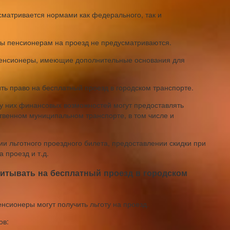
матривается нормами как федерального, так и
ты пенсионерам на проезд не предусматриваются.
 пенсионеры, имеющие дополнительные основания для
ть право на бесплатный проезд в городском транспорте.
у них финансовых возможностей могут предоставлять
ственном муниципальном транспорте, в том числе и
и льготного проездного билета, предоставлении скидки при
 проезд и т.д.
читывать на бесплатный проезд в городском
енсионеры могут получить льготу на проезд.
ов: