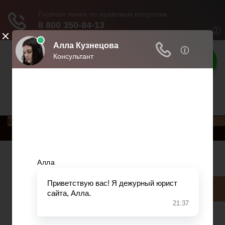
Права россиян
Права и обязанности россиян
Меню
Главная
Социальное обеспечение
Квитанции ЖКХ
Исполнительное производство