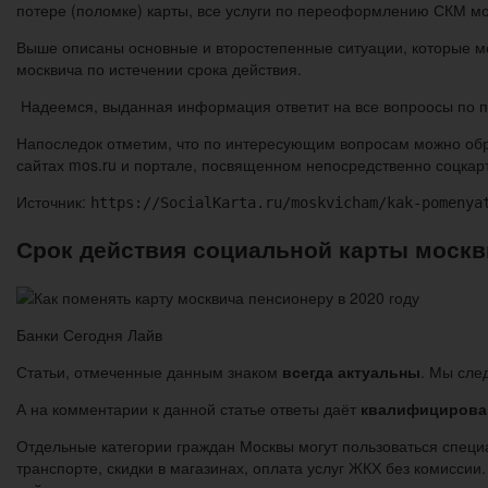
потере (поломке) карты, все услуги по переоформлению СКМ мос
Выше описаны основные и второстепенные ситуации, которые мог
москвича по истечении срока действия.
Надеемся, выданная информация ответит на все вопроосы по п
Напоследок отметим, что по интересующим вопросам можно обра
сайтах mos.ru и портале, посвященном непосредственно соцкарт
Источник:
https://SocialKarta.ru/moskvicham/kak-pomenya
Срок действия социальной карты москв
Банки Сегодня Лайв
Статьи, отмеченные данным знаком
всегда актуальны
. Мы сле
А на комментарии к данной статье ответы даёт
квалифицирова
Отдельные категории граждан Москвы могут пользоваться спец
транспорте, скидки в магазинах, оплата услуг ЖКХ без комиссии.