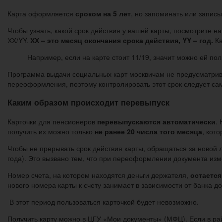
Карта оформляется
сроком на 5 лет
, но запоминать или запис
Чтобы узнать, какой срок действия у вашей карты, посмотрите
ХХ/YY.
ХХ – это месяц окончания срока действия, YY – год.
Ка
Например, если на карте стоит 11/19, значит можно ей пол
Программа выдачи социальных карт москвичам не предусматрива
переоформления, поэтому контролировать этот срок следует са
Каким образом происходит перевыпуск
Карточки для пенсионеров
перевыпускаются автоматически
.
получить их можно только
не ранее 20 числа того месяца
, кот
Чтобы не прерывать срок действия карты, обращаться за новой л
года). Это вызвано тем, что при переоформлении документа изм
Номер счета, на котором находятся деньги держателя,
остается
нового номера карты к счету занимает в зависимости от банка д
В этот период пользоваться карточкой будет невозможно.
Получить карту можно в ЦГУ «Мои документы» (МФЦ). Если в ра