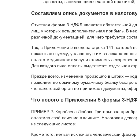
адвокаты, занимающиеся частной практикой;
Составляем опись документов в налогов
Отчетная форма 3 НДФЛ является обязательной дл
лиц, у которых есть дополнительная прибыль. В не
различной документацией, для чего требуется сост
Так, в Приложении 5 введена строка 141, которой н
показывает сумму, уплаченную им за лекарственн
оплата медицинских услуг и стоимость лекарственн
Для каждого вида оплаты выделяется отдельная стр
Прежде всего, изменение произошло в штрих — кода
позволяет по обычному бумажному бланку быстро оп
что налоговый орган не принимает документы, оф
Что нового в Приложении 5 формы 3-НДФЛ
ПРИМЕР 2. Кораблева Любовь Григорьевна приобрела
оплатила своё лечение в клинике. Налоговая деклар
из следующих листов:
Кроме того, нельзя исключать человеческий факт