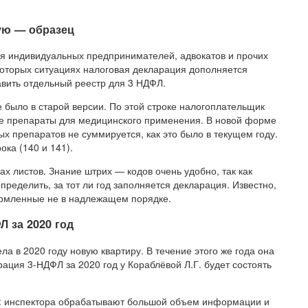
ую — образец
я индивидуальных предпринимателей, адвокатов и прочих
которых ситуациях налоговая декларация дополняется
авить отдельный реестр для 3 НДФЛ.
е было в старой версии. По этой строке налогоплательщик
ые препараты для медицинского применения. В новой форме
ых препаратов не суммируется, как это было в текущем году.
ока (140 и 141).
х листов. Знание штрих — кодов очень удобно, так как
ределить, за тот ли год заполняется декларация. Известно,
ормленные не в надлежащем порядке.
 за 2020 год
 в 2020 году новую квартиру. В течение этого же года она
ация 3-НДФЛ за 2020 год у Кораблёвой Л.Г. будет состоять
ор: инспектора обрабатывают большой объем информации и