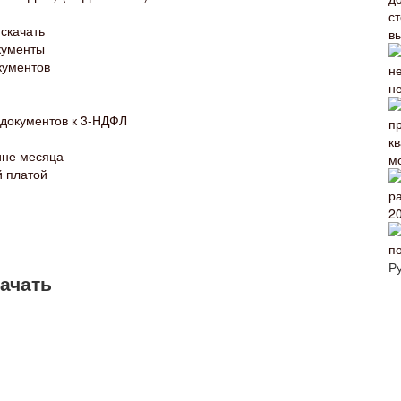
скачать
кументы
кументов
н
 документов к 3-НДФЛ
ине месяца
м
й платой
2
Р
качать