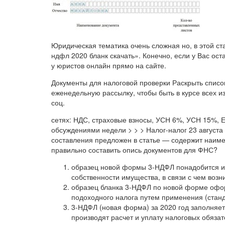
Юридическая тематика очень сложная но, в этой ст
ндфл 2020 бланк скачать». Конечно, если у Вас ос
у юристов онлайн прямо на сайте.
Документы для налоговой проверки Раскрыть спис
еженедельную рассылку, чтобы быть в курсе всех и
соц.
сетях: НДС, страховые взносы, УСН 6%, УСН 15%,
обсуждениями недели > > > Налог-налог 23 августа
составления предложен в статье — содержит наиме
правильно составить опись документов для ФНС?
образец новой формы 3-НДФЛ понадобится и 
собственности имущества, в связи с чем возн
образец бланка 3-НДФЛ по новой форме оф
подоходного налога путем применения (станд
3-НДФЛ (новая форма) за 2020 год заполняет
производят расчет и уплату налоговых обяза