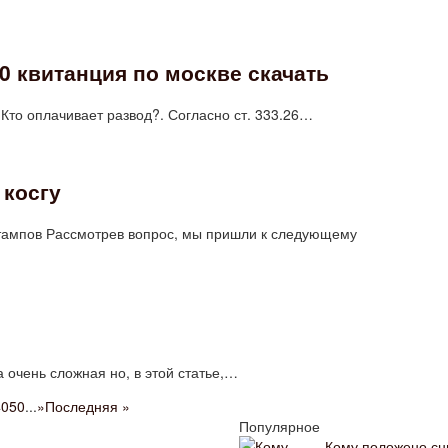
0 квитанция по москве скачать
 Кто оплачивает развод?. Согласно ст. 333.26…
 косгу
Штампов Рассмотрев вопрос, мы пришли к следующему
 очень сложная но, в этой статье,…
40
50
...
»
Последняя »
и
Популярное
Кому положено с