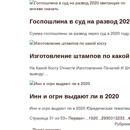
Госпошлина в суд на развод 202
Сумма госпошлины за развод через суд в 2020 году
Изготовление штампов по какой
На Какой Косгу Отнести Изготовление Печатей И 
выводу:…
Инн и огрн выдают ли в 2020
Инн и огрн выдают ли в 2020 Юридическая тематика
Страница 31 из 53
« Первая
«
...
10
20
...
29
30
31
32
33
...
Рубрик
Права россиян