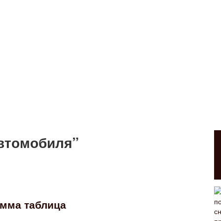
автомобиля”
умма таблица