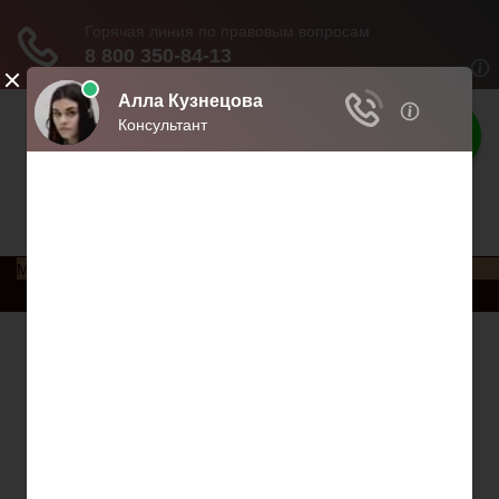
Права россиян
Права и обязанности россиян
Меню
Главная
Социальное обеспечение
Квитанции ЖКХ
Исполнительное производство