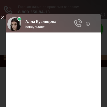
Права россиян
Права и обязанности россиян
Меню
Главная
Социальное обеспечение
Квитанции ЖКХ
Исполнительное производство