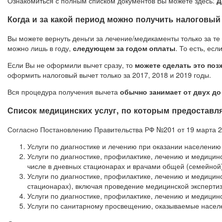
Ознакомиться с полным списком документов Вы можете здесь:
Д
Когда и за какой период можно получить налоговый
Вы можете вернуть деньги за лечение/медикаменты только за те
можно лишь в году,
следующем за годом оплаты
. То есть, ес
Если Вы не оформили вычет сразу, то
можете сделать это поз
оформить налоговый вычет только за 2017, 2018 и 2019 годы.
Вся процедура получения вычета
обычно занимает от двух до
Список медицинских услуг, по которым предоставл
Согласно Постановлению Правительства РФ №201 от 19 марта 20
Услуги по диагностике и лечению при оказании населени
Услуги по диагностике, профилактике, лечению и медици
числе в дневных стационарах и врачами общей (семейной)
Услуги по диагностике, профилактике, лечению и медици
стационарах), включая проведение медицинской эксперти
Услуги по диагностике, профилактике, лечению и медици
Услуги по санитарному просвещению, оказываемые насел