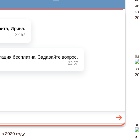
К
а
 в 2020 году