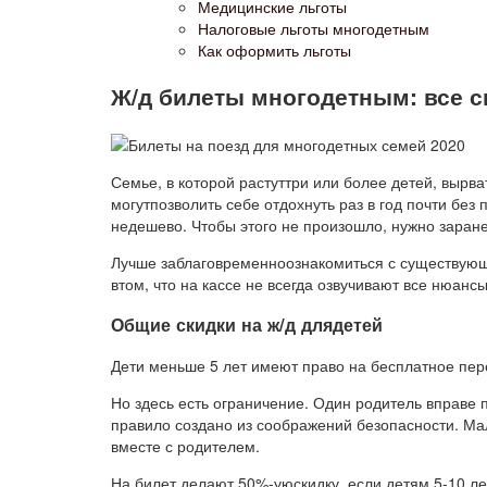
Медицинские льготы
Налоговые льготы многодетным
Как оформить льготы
Ж/д билеты многодетным: все ск
Семье, в которой растуттри или более детей, вырва
могутпозволить себе отдохнуть раз в год почти без
недешево. Чтобы этого не произошло, нужно заране
Лучше заблаговременноознакомиться с существующ
втом, что на кассе не всегда озвучивают все нюанс
Общие скидки на ж/д длядетей
Дети меньше 5 лет имеют право на бесплатное пер
Но здесь есть ограничение. Один родитель вправе п
правило создано из соображений безопасности. Ма
вместе с родителем.
На билет делают 50%-уюскидку, если детям 5-10 ле