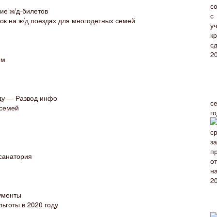
ие ж/д-билетов
ок на ж/д поездах для многодетных семей
ым
оду — Развод инфо
с
 семей
г
 санатория
ументы
льготы в 2020 году