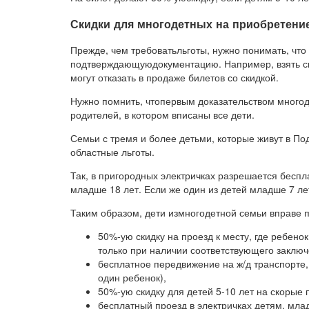
Скидки для многодетных на приобретение
Прежде, чем требоватьльготы, нужно понимать, что
подтверждающуюдокументацию. Например, взять спр
могут отказать в продаже билетов со скидкой.
Нужно помнить, чтопервым доказательством многод
родителей, в котором вписаны все дети.
Семьи с тремя и более детьми, которые живут в П
областные льготы.
Так, в пригородных электричках разрешается бесп
младше 18 лет. Если же один из детей младше 7 лет
Таким образом, дети измногодетной семьи вправе п
50%-ую скидку на проезд к месту, где ребено
только при наличии соответствующего заключ
бесплатное передвижение на ж/д транспорте,
один ребенок),
50%-ую скидку для детей 5-10 лет на скорые 
бесплатный проезд в электричках детям, мла