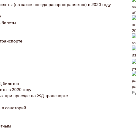
илеты (на какие поезда распространяется) в 2020 году
?
-билеты
транспорте
Д билетов
р
ты в 2020 году
Р
ых при проезде на ЖД-транспорте
 в санаторий
м
етным