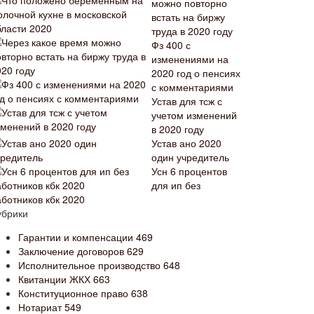
можно повторно
встать на биржу
труда в 2020 году
Фз 400 с
изменениями на
2020 год о пенсиях
с комментариями
Устав для тсж с
учетом изменений
в 2020 году
Устав ано 2020
один учредитель
Усн 6 процентов
для ип без
аботников кбк 2020
убрики
Гарантии и компенсации
469
Заключение договоров
629
Исполнительное производство
648
Квитанции ЖКХ
663
Конституционное право
638
Нотариат
549