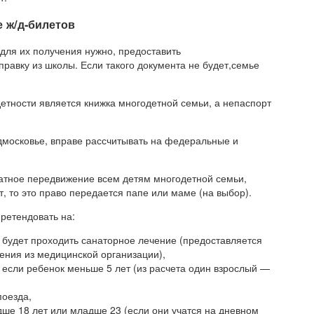
 ж/д-билетов
 для их получения нужно, предоставить
авку из школы. Если такого документа не будет,семье
етности является книжка многодетной семьи, а непаспорт
одмосковье, вправе рассчитывать на федеральные и
латное передвижение всем детям многодетной семьи,
, то это право передается папе или маме (на выбор).
ретендовать на:
к будет проходить санаторное лечение (предоставляется
ения из медицинской организации),
 если ребенок меньше 5 лет (из расчета один взрослый —
поезда,
дше 18 лет или младше 23 (если они учатся на дневном