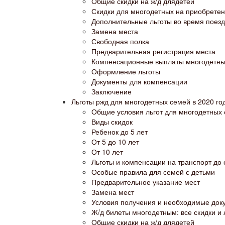
Общие скидки на ж/д длядетей
Скидки для многодетных на приобретен
Дополнительные льготы во время поезд
Замена места
Свободная полка
Предварительная регистрация места
Компенсационные выплаты многодетн
Оформление льготы
Документы для компенсации
Заключение
Льготы ржд для многодетных семей в 2020 г
Общие условия льгот для многодетных
Виды скидок
Ребенок до 5 лет
От 5 до 10 лет
От 10 лет
Льготы и компенсации на транспорт до
Особые правила для семей с детьми
Предварительное указание мест
Замена мест
Условия получения и необходимые док
Ж/д билеты многодетным: все скидки и 
Общие скидки на ж/д длядетей