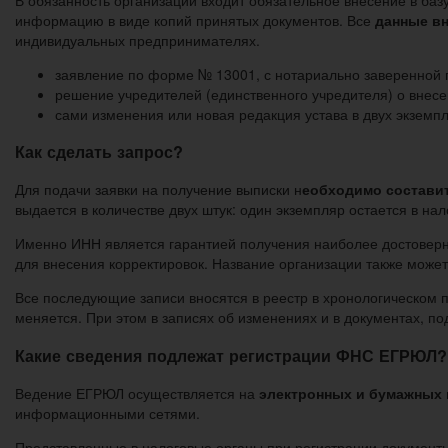
информацию в виде копий принятых документов. Все
данные вн
индивидуальных предпринимателях.
заявление по форме № 13001, с нотариально заверенной 
решение учредителей (единственного учредителя) о внес
сами изменения или новая редакция устава в двух экземп
Как сделать запрос?
Для подачи заявки на получение выписки н
еобходимо составит
выдается в количестве двух штук: один экземпляр остается в на
Именно ИНН является гарантией получения наиболее достоверны
для внесения корректировок. Название организации также може
Все последующие записи вносятся в реестр в хронологическом 
меняется. При этом в записях об изменениях и в документах, п
Какие сведения подлежат регистрации ФНС ЕГРЮЛ?
Ведение ЕГРЮЛ осуществляется на
электронных и бумажных 
информационными сетями.
Представленные в налоговые органы при регистрации документы