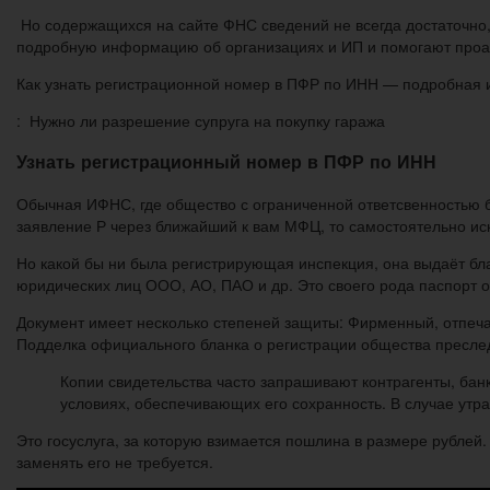
Но содержащихся на сайте ФНС сведений не всегда достаточно, 
подробную информацию об организациях и ИП и помогают проан
Как узнать регистрационной номер в ПФР по ИНН — подробная и
: Нужно ли разрешение супруга на покупку гаража
Узнать регистрационный номер в ПФР по ИНН
Обычная ИФНС, где общество с ограниченной ответсвенностью б
заявление Р через ближайший к вам МФЦ, то самостоятельно ис
Но какой бы ни была регистрирующая инспекция, она выдаёт бла
юридических лиц ООО, АО, ПАО и др. Это своего рода паспорт
Документ имеет несколько степеней защиты: Фирменный, отпеча
Подделка официального бланка о регистрации общества преследу
Копии свидетельства часто запрашивают контрагенты, бан
условиях, обеспечивающих его сохранность. В случае утр
Это госуслуга, за которую взимается пошлина в размере рублей.
заменять его не требуется.