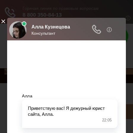
Права россиян
Права и обязанности россиян
Меню
Главная
Социальное обеспечение
Квитанции ЖКХ
Исполнительное производство