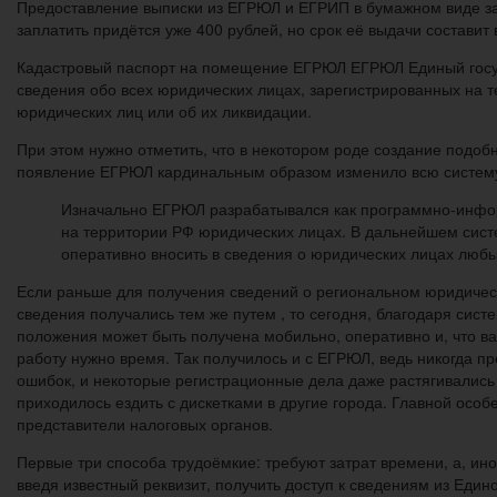
Предоставление выписки из ЕГРЮЛ и ЕГРИП в бумажном виде зай
заплатить придётся уже 400 рублей, но срок её выдачи составит 
Кадастровый паспорт на помещение ЕГРЮЛ ЕГРЮЛ Единый госуд
сведения обо всех юридических лицах, зарегистрированных на 
юридических лиц или об их ликвидации.
При этом нужно отметить, что в некотором роде создание подо
появление ЕГРЮЛ кардинальным образом изменило всю систему 
Изначально ЕГРЮЛ разрабатывался как программно-инфор
на территории РФ юридических лицах. В дальнейшем систе
оперативно вносить в сведения о юридических лицах люб
Если раньше для получения сведений о региональном юридическ
сведения получались тем же путем , то сегодня, благодаря сис
положения может быть получена мобильно, оперативно и, что ва
работу нужно время. Так получилось и с ЕГРЮЛ, ведь никогда п
ошибок, и некоторые регистрационные дела даже растягивались
приходилось ездить с дискетками в другие города. Главной осо
представители налоговых органов.
Первые три способа трудоёмкие: требуют затрат времени, а, ино
введя известный реквизит, получить доступ к сведениям из Едино