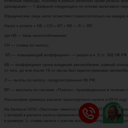
отчетные периоды, поэтому в разных регионах сроки уплаты тра
декларации — 1 февраля следующего по итогам налогового пер
Юридические лица налог исчисляют самостоятельно на каждую
Налог к уплате = НБ × СН × КП × КВ — Л — ВП
где НБ — база налогообложения;
СН — ставка по налогу;
КП — повышающий коэффициент — указан в п. 2 ст. 362 НК РФ 
КВ — коэффициент срока владения автомобилем, равный отноше
от того, до или после 15-го числа был зарегистрирован автомоби
Л — льготы по налогу, предусмотренные НК РФ;
ВП — выплаты по системе «Платон», произведенные в течение г
Рассмотрим примеры расчета транспортного налога в 2019 году:
На балансе ООО «Ласточка» имеется LADA GRANTA мощностью 87 
с которой в расчете налога применяется повышающий коэффицие
в размере ¼, ставка налога с учетом всех параметров автомобил