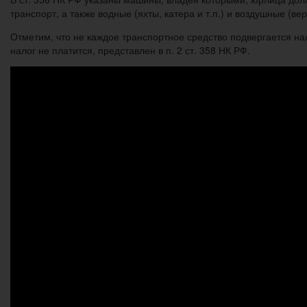
транспорт, а также водные (яхты, катера и т.п.) и воздушные (ве
Отметим, что не каждое транспортное средство подвергается на
налог не платится, представлен в п. 2 ст. 358 НК РФ.