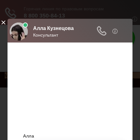
Права россиян
Права и обязанности россиян
Меню
Главная
Социальное обеспечение
Квитанции ЖКХ
Исполнительное производство