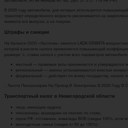
автомобиля, но не меньше 40 тыс. руб. (п. 2 ст. 116 НК РФ).
В 2020 году автомобили, для которых используется повышающий к
транспорт определенного возраста увеличивается на закрепленн
момента его выпуска, а не покупки.
Штрафы и санкции
На балансе ООО «Ласточка» имеется LADA GRANTA мощностью 87 
которой в расчете налога применяется повышающий коэффициент
размере ¼, ставка налога с учетом всех параметров автомобиля 
местный — правовые акты принимаются и утверждаются м
региональный — законы устанавливаются властью конкрет
федеральный — действует по всему государству, налоги э
: Льгота Пенсионерам На Проезд В Электричках В 2020 Году В 
Транспортный налог в Нижегородской области
лица, имеющие ордена;
пенсионеры, вышедшие на пенсию по стажу;
герои РФ, отставники, инвалиды ВОВ (скидка 100%, если м
многодетные семьи (скидка от 50 до 100%);