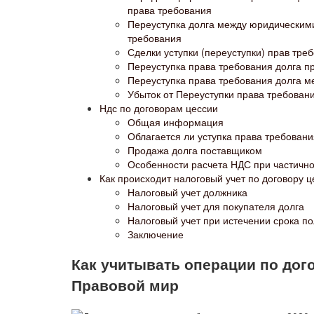
права требования
Переуступка долга между юридическими 
требования
Сделки уступки (переуступки) прав тре
Переуступка права требования долга п
Переуступка права требования долга 
Убыток от Переуступки права требован
Ндс по договорам цессии
Общая информация
Облагается ли уступка права требован
Продажа долга поставщиком
Особенности расчета НДС при частичн
Как происходит налоговый учет по договору ц
Налоговый учет должника
Налоговый учет для покупателя долга
Налоговый учет при истечении срока п
Заключение
Как учитывать операции по дог
Правовой мир