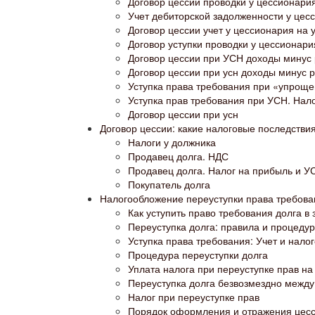
Договор цессии проводки у цессионари
Учет дебиторской задолженности у цес
Договор цессии учет у цессионария на 
Договор уступки проводки у цессионари
Договор цессии при УСН доходы минус
Договор цессии при усн доходы минус 
Уступка права требования при «упроще
Уступка прав требования при УСН. Нал
Договор цессии при усн
Договор цессии: какие налоговые последстви
Налоги у должника
Продавец долга. НДС
Продавец долга. Налог на прибыль и У
Покупатель долга
Налогообложение переуступки права требован
Как уступить право требования долга в 
Переуступка долга: правила и процеду
Уступка права требования: Учет и нало
Процедура переуступки долга
Уплата налога при переуступке прав на 
Переуступка долга безвозмездно между
Налог при переуступке прав
Порядок оформления и отражения цесс