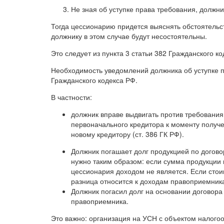
Не зная об уступке права требования, должн
Тогда цессионарию придется выяснять обстоятельст
должнику в этом случае будут несостоятельны.
Это следует из пункта 3 статьи 382 Гражданского ко
Необходимость уведомлений должника об уступке 
Гражданского кодекса РФ.
В частности:
должник вправе выдвигать против требования
первоначального кредитора к моменту получе
новому кредитору (ст. 386 ГК РФ).
Должник погашает долг продукцией по догово
нужно таким образом: если сумма продукции 
цессионария доходом не является. Если сто
разница относится к доходам правоприемник
Должник погасил долг на основании договора 
правоприемника.
Это важно: организация на УСН с объектом налого