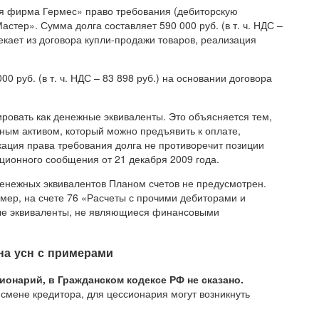
я фирма Гермес» право требования (дебиторскую
тер». Сумма долга составляет 590 000 руб. (в т. ч. НДС –
екает из договора купли-продажи товаров, реализация
0 руб. (в т. ч. НДС – 83 898 руб.) на основании договора
ировать как денежные эквиваленты. Это объясняется тем,
ным активом, который можно предъявить к оплате,
кация права требования долга не противоречит позиции
ионного сообщения от 21 декабря 2009 года.
енежных эквивалентов Планом счетов не предусмотрен.
мер, на счете 76 «Расчеты с прочими дебиторами и
ые эквиваленты, не являющиеся финансовыми
на усн с примерами
ионарий, в Гражданском кодексе РФ не сказано.
о смене кредитора, для цессионария могут возникнуть