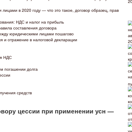
лицами в 2020 году — что это такое, договор образец, прав
бования: НДС и налог на прибыль
равила составления договора
между юридическими лицами пошагово
ия и отражение в налоговой декларации
ия НДС
ом погашении долга
ессии
пу
олучения средств
ко
овору цессии при применении усн —
о