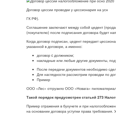
Договор цессии проводки у цессионария на усн
ГК РФ).
Соглашение заключают между собой цедент (продав
(покупателю) после подписания договора будет на
Когда договор подписан, цедент передает цессио
указанной в договоре, а именно:
договор c должником;
накладные или любые другие документы, по
После передачи документов необходимо сдела
Для наглядности рассмотрим проводки по дог
Пример
ООО «Лес» отгрузило ООО «Новага» пиломатериалы
Такой порядок предусмотрен статьей 273 Налог
Пример отражения в бухучете и при налогообложе
на основании договора уступки права требования. 