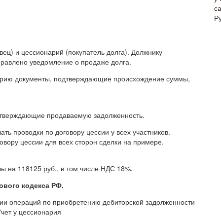
с
Р
ец) и цессионарий (покупатель долга). Должнику
правлено уведомление о продаже долга.
нарию документы, подтверждающие происхождение суммы,
дтверждающие продаваемую задолженность.
ть проводки по договору цессии у всех участников.
овору цессии для всех сторон сделки на примере.
 на 118125 руб., в том числе НДС 18%.
ового кодекса РФ.
нии операций по приобретению дебиторской задолженности
Учет у цессионария