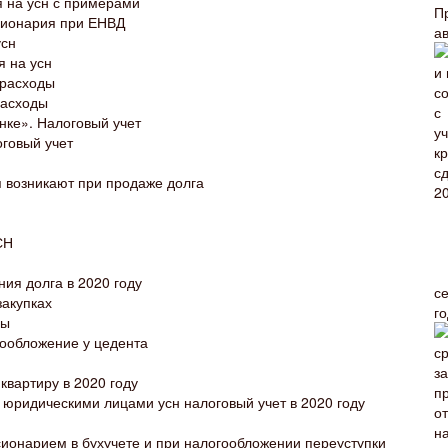
я на усн с примерами
П
сионария при ЕНВД
а
усн
я на усн
 расходы
расходы
нке». Налоговый учет
оговый учет
я возникают при продаже долга
СН
ия долга в 2020 году
с
закупках
г
ры
гообложение у цедента
квартиру в 2020 году
 юридическими лицами усн налоговый учет в 2020 году
ионарием в бухучете и при налогообложении переуступки