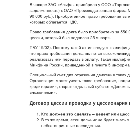
В январе ЗАО «Альфа» приобрело у ООО «Торгова
задолженность) к ОАО «Производственная фирма Мас
90 000 руб.). Приобретенное право требования выт
которых облагается НДС.
Право требования долга было приобретено за 550 00
цессии, который был подписан 25 января.
ПБУ 19/02). Поэтому такой актив следует квалифиц
что право требования долга является высоколиквид
реализовать или передать в оплату. Такая квалифи
Минфина России, приведенной в пункте 5 информац
Специальный счет для отражения движения таких д
Организация может учесть такое требование, напри
кредиторами», открыв отдельный субсчет «Денежн
вложениями».
Договор цессии проводки у цессионария 
Кто должен это сделать – цедент или цесс
В то же время, если должник не будет знать 
неблагоприятные последствия.