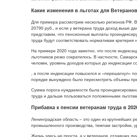
Какие изменения в льготах для Ветеранов
Для примера рассмотрим несколько регионов РФ. В
20790 руб., и если у ветерана труда доход выше д
представим, что пенсионные выплаты проиндексирую
труда будут соответствовать нормативам критерия
На примере 2020 года заметно, что после индексац
льготников резко сократилось. В частности, Самар
человек, уровень доходов которых до индексации с
, а после индексации повысился и «перешагнул» п
порядке вынуждено было пересмотреть объемы пре
Сумма порога нуждаемости была проиндексирована 
труда и дальше пользоваться положенными льготам
Прибавка к пенсии ветеранам труда в 202
Ленинградская область – это один из крупнейших ре
промышленного производства, темпам застройки, 
Жизнь здесь не проста, а у ветеранов, отдавших 