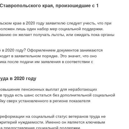
Ставропольского края, произошедшие с 1
ьском крае в 2020 году заявителю следует учесть, что при
 положен лишь один набор мер социальной поддержки.
ванию он желает получать льготы, или ожидать пока органы
ае в 2020 году? Оформлением документов занимаются
дит в заявительном порядке. Это значит, что оно
ика после подачи им заявления в соответствии с
уда в 2020 году
повышение пенсионных выплат для неработающих
ов труда есть шанс остаться без дополнительной социальной
йку сверх установленного в регионе показателя
реформации на социальный статус ветеранов труда не
 критерий нуждаемости. Именно он является ключевым
на предоставление социальной поддержки.