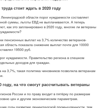
 труда стоит ждать в 2020 году
 Ленинградской области порог нуждаемости составляет
анной суммы, льготы ЕВД не выплачиваются. А теперь
т, как это запланировано в 2020 году, многие ли ветераны
 нуждаемости?
ии пенсионных выплат на 3,7% количество ветеранов-
ская область показала снижение выплат почти для 10000
оставлял 19500 руб.
орог нуждаемости. Правительство региона в спешном
дельных доходов для граждан.
на 3,7%, такая политика чиновников позволила ветеранам
и.
0 году, на что смогут рассчитывать ветераны
гионов России и по праву входит в пятёрку по размерам
уровню цен и другим экономическим параметрам.
лучшие годы развитию ленинградской промышленности, тем