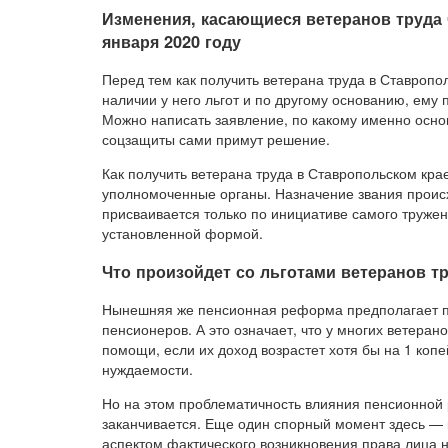
Изменения, касающиеся ветеранов труда 
января 2020 году
Перед тем как получить ветерана труда в Ставропол
наличии у него льгот и по другому основанию, ему
Можно написать заявление, по какому именно осно
соцзащиты сами примут решение.
Как получить ветерана труда в Ставропольском кр
уполномоченные органы. Назначение звания происхо
присваивается только по инициативе самого тружен
установленной формой.
Что произойдет со льготами ветеранов тр
Нынешняя же пенсионная реформа предполагает 
пенсионеров. А это означает, что у многих ветеран
помощи, если их доход возрастет хотя бы на 1 копе
нуждаемости.
Но на этом проблематичность влияния пенсионной 
заканчивается. Еще один спорный момент здесь —
аспектом фактического возникновения права лица 