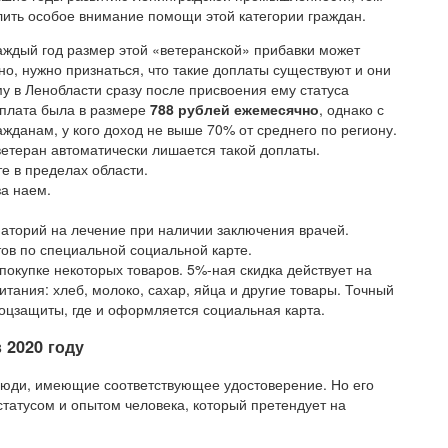
лить особое внимание помощи этой категории граждан.
аждый год размер этой «ветеранской» прибавки может
но, нужно признаться, что такие доплаты существуют и они
в Ленобласти сразу после присвоения ему статуса
оплата была в размере
788 рублей ежемесячно
, однако с
ажданам, у кого доход не выше 70% от среднего по региону.
ветеран автоматически лишается такой доплаты.
е в пределах области.
за наем.
анаторий на лечение при наличии заключения врачей.
ов по специальной социальной карте.
покупке некоторых товаров. 5%-ная скидка действует на
тания: хлеб, молоко, сахар, яйца и другие товары. Точный
оцзащиты, где и оформляется социальная карта.
 2020 году
 люди, имеющие соответствующее удостоверение. Но его
атусом и опытом человека, который претендует на