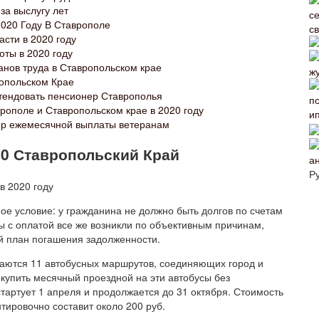
а выслугу лет
020 Году В Ставрополе
асти в 2020 году
оты в 2020 году
анов труда в Ставропольском крае
опольском Крае
тендовать пенсионер Ставрополья
рополе и Ставропольском крае в 2020 году
мер ежемесячной выплаты ветеранам
20 Ставропольский Край
а
Р
ое условие: у гражданина не должно быть долгов по счетам
 с оплатой все же возникли по объективным причинам,
й план погашения задолженности.
ваются 11 автобусных маршрутов, соединяющих город и
купить месячный проездной на эти автобусы без
стартует 1 апреля и продолжается до 31 октября. Стоимость
тировочно составит около 200 руб.