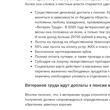
более она сложна и местные власти стараются уде
Существенная денежная доплата к пенсии. К
меняться в зависимости от бюджета области, 
положены любому гражданину, проживающему 
«Ветеран Труда». В 2020 году ветеранская д
весны она положена не всем, а только тем гр
И если доход больше 29700 рублей в месяц, 
Льготы на проезд на общественном транспорт
50%-ная льгота на оплату услуг ЖКХ и плату 
Бесплатное протезирование зубов.
Полная оплата путевки, а также проезда в с
Субсидия на покупку лекарственных препарат
Социальная карта действует в магазинах при 
перечень жизненно необходимых продуктов пи
перечень необходимо узнавать в отделении с
Ветеранов труда ждут доплаты к пенсии в
Вполне логично, что, к ветеранам труда относятся
получение должно сопровождаться определенным ст
обретение заветных корочек.