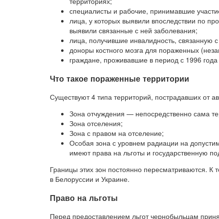
территориях;
специалисты и рабочие, принимавшие участи
лица, у которых выявили впоследствии по п
выявили связанные с ней заболевания;
лица, получившие инвалидность, связанную с
доноры костного мозга для пораженных (неза
граждане, проживавшие в период с 1996 года
Что такое пораженные территории
Существуют 4 типа территорий, пострадавших от а
Зона отчуждения — непосредственно сама т
Зона отселения;
Зона с правом на отселение;
Особая зона с уровнем радиации на допусти
имеют права на льготы и государственную по
Границы этих зон постоянно пересматриваются. К 
в Белоруссии и Украине.
Право на льготы
Перед предоставлением льгот чернобыльцам приня