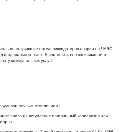
циально получившие статус ликвидаторов аварии на ЧАЭС
д федеральных льгот. В частности, вне зависимости от
плату коммунальных услуг:
борудован печным отоплением).
нное право на вступление в жилищный кооператив или
оторых:
ваемого отпуска в 14 дней (рожденным после 01.04.1986 –