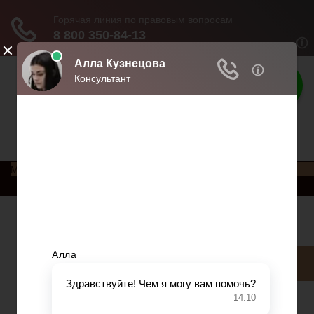
Права россиян
Права и обязанности россиян
Меню
Главная
Социальное обеспечение
Квитанции ЖКХ
Исполнительное производство