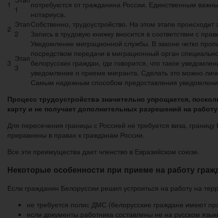
1
потребуются от гражданина России. Единственным важным
1
нотариуса.
Этап
Собственно, трудоустройство. На этом этапе происходит
2
2
Запись в трудовую книжку вносится в соответствии с пра
Уведомление миграционной службы. В законе четко пропи
посредством передачи в миграционный орган специально
Этап
3
белорусских граждан, где говорится, что такое уведомле
3
уведомление о приеме мигранта. Сделать это можно лично
Самым надежным способом предоставления уведомления 
Процесс трудоустройства значительно упрощается, посколь
карту и не получает дополнительных разрешений на работу
Для пересечения границы с Россией не требуется виза, границ
приравнены в правах к гражданам России.
Все эти преимущества дает членство в Евразийском союзе.
Некоторые особенности при приеме на работу граж
Если гражданин Белоруссии решил устроиться на работу на тер
не требуется полис ДМС (белорусские граждане имеют пра
если документы работника составлены не на русском язык