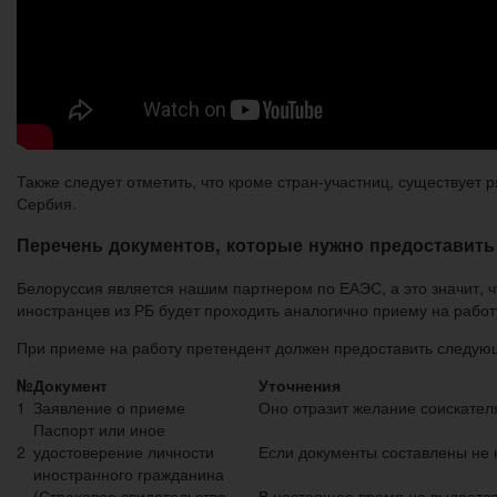
Также следует отметить, что кроме стран-участниц, существует р
Сербия.
Перечень документов, которые нужно предоставить
Белоруссия является нашим партнером по ЕАЭС, а это значит, ч
иностранцев из РБ будет проходить аналогично приему на работу
При приеме на работу претендент должен предоставить следую
№
Документ
Уточнения
1
Заявление о приеме
Оно отразит желание соискател
Паспорт или иное
2
удостоверение личности
Если документы составлены не 
иностранного гражданина
(Страховое свидетельство
В настоящее время не выдается