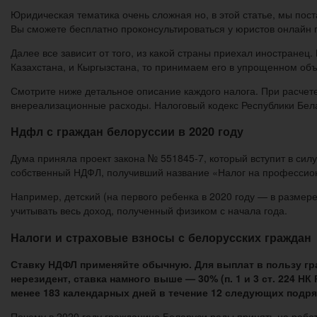
Юридическая тематика очень сложная но, в этой статье, мы пос
Вы сможете бесплатно проконсультироваться у юристов онлайн 
Далее все зависит от того, из какой страны приехал иностранец
Казахстана, и Кыргызстана, то принимаем его в упрощенном объе
Смотрите ниже детальное описание каждого налога. При расчете
внереализационные расходы. Налоговый кодекс Республики Бела
Ндфл с граждан белоруссии в 2020 году
Дума приняла проект закона № 551845-7, который вступит в силу
собственный НДФЛ, получивший название «Налог на профессио
Например, детский (на первого ребенка в 2020 году — в размере
учитывать весь доход, полученный физиком с начала года.
Налоги и страховые взносы с белорусских граждан
Ставку НДФЛ применяйте обычную. Для выплат в пользу гр
нерезидент, ставка намного выше — 30% (п. 1 и 3 ст. 224 
менее 183 календарных дней в течение 12 следующих подряд 
Почему в 2020 году гражданина Беларуси рады принять на работ