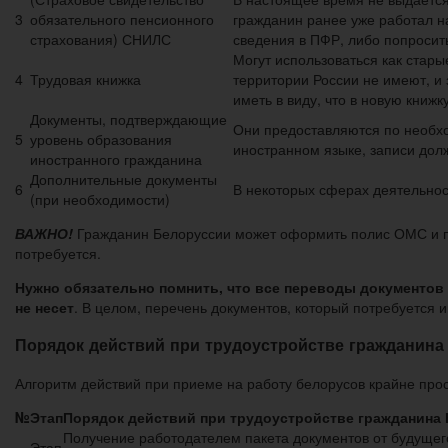
3
обязательного пенсионного
гражданин ранее уже работал н
страхования) СНИЛС
сведения в ПФР, либо попроси
Могут использоваться как стар
4
Трудовая книжка
территории России не имеют, и 
иметь в виду, что в новую книж
Документы, подтверждающие
Они предоставляются по необхо
5
уровень образования
иностранном языке, записи дол
иностранного гражданина
Дополнительные документы
6
В некоторых сферах деятельнос
(при необходимости)
ВАЖНО!
Гражданин Белоруссии может оформить полис ОМС и по
потребуется.
Нужно обязательно помнить, что все переводы документов 
не несет
. В целом, перечень документов, который потребуется и
Порядок действий при трудоустройстве гражданина
Алгоритм действий при приеме на работу белорусов крайне прост
№
Этап
Порядок действий при трудоустройстве гражданина 
Получение работодателем пакета документов от будущег
Этап