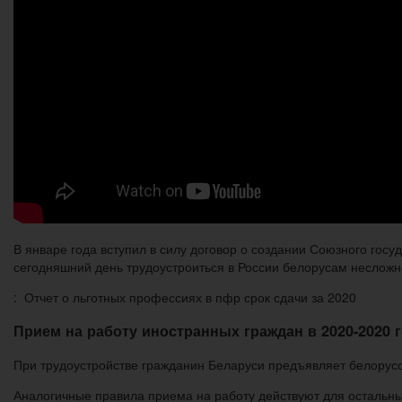
В январе года вступил в силу договор о создании Союзного госу
сегодняшний день трудоустроиться в России белорусам несложн
: Отчет о льготных профессиях в пфр срок сдачи за 2020
Прием на работу иностранных граждан в 2020-2020 
При трудоустройстве гражданин Беларуси предъявляет белорусск
Аналогичные правила приема на работу действуют для остальны