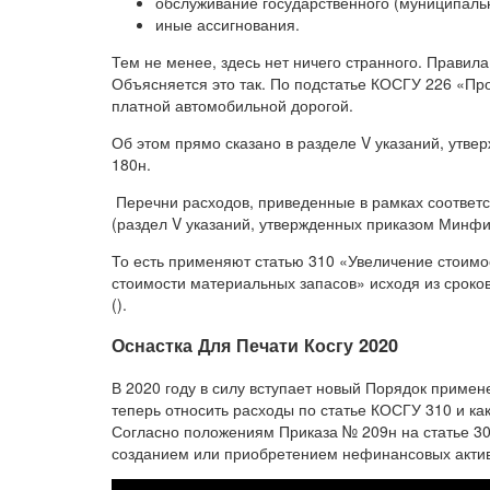
обслуживание государственного (муниципальн
иные ассигнования.
Тем не менее, здесь нет ничего странного. Правил
Объясняется это так. По подстатье КОСГУ 226 «Пр
платной автомобильной дорогой.
Об этом прямо сказано в разделе V указаний, утве
180н.
Перечни расходов, приведенные в рамках соответ
(раздел V указаний, утвержденных приказом Минфин
То есть применяют статью 310 «Увеличение стоимо
стоимости материальных запасов» исходя из сроков
().
Оснастка Для Печати Косгу 2020
В 2020 году в силу вступает новый Порядок приме
теперь относить расходы по статье КОСГУ 310 и ка
Согласно положениям Приказа № 209н на статье 30
созданием или приобретением нефинансовых актив