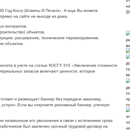
020 Год Косгу Штампы И Печати». А еще Вы можете
прямо на сайте не выходя из дома.
х контрактов.
троительство) объектов.
рукцию, расширение, техническое перевооружение,
и объектов.
носите в учете на статью КОСГУ 310 «Увеличение стоимости
атериальных запасов включают ценности, которые
готовит и размещает баннер без передачи заказчику,
г
 услуги».Если вы покупаете рекламный баннер, уличную
ии незаконным его увольнения в связи с истечением срока
 работником был заключен срочный трудовой договор на
не