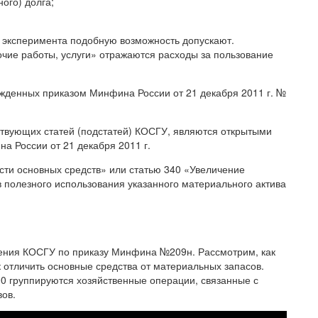
ого) долга;
а эксперимента подобную возможность допускают.
очие работы, услуги» отражаются расходы за пользование
ржденных приказом Минфина России от 21 декабря 2011 г. №
ствующих статей (подстатей) КОСГУ, являются открытыми
а России от 21 декабря 2011 г.
сти основных средств» или статью 340 «Увеличение
 полезного использования указанного материального актива
нения КОСГУ по приказу Минфина №209н. Рассмотрим, как
к отличить основные средства от материальных запасов.
0 группируются хозяйственные операции, связанные с
ов.