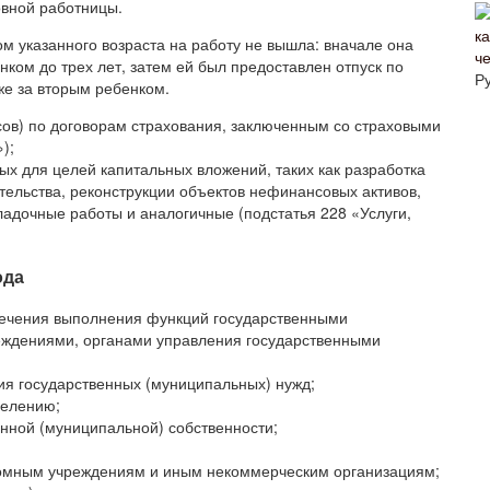
овной работницы.
м указанного возраста на работу не вышла: вначале она
че
нком до трех лет, затем ей был предоставлен отпуск по
Р
же за вторым ребенком.
сов) по договорам страхования, заключенным со страховыми
);
ых для целей капитальных вложений, таких как разработка
тельства, реконструкции объектов нефинансовых активов,
ладочные работы и аналогичные (подстатья 228 «Услуги,
ода
печения выполнения функций государственными
еждениями, органами управления государственными
ния государственных (муниципальных) нужд;
селению;
нной (муниципальной) собственности;
омным учреждениям и иным некоммерческим организациям;