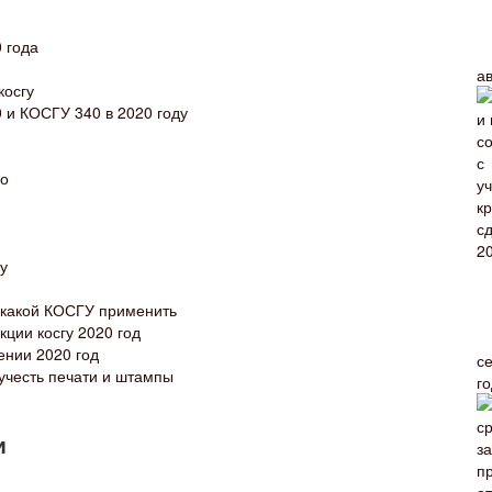
 года
а
косгу
и КОСГУ 340 в 2020 году
но
ду
 какой КОСГУ применить
кции косгу 2020 год
ении 2020 год
с
учесть печати и штампы
г
и