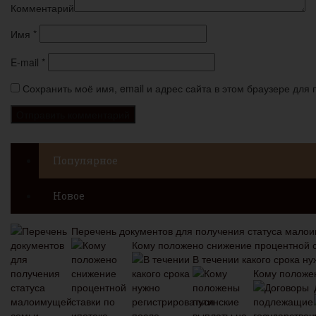
Комментарий
Имя
*
E-mail
*
Сохранить моё имя, email и адрес сайта в этом браузере дл
Популярное
Новое
Перечень документов для получения статуса мало
Кому положено снижение процентной с
В течении какого срока н
Кому положен