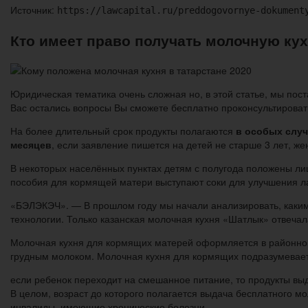
Источник:
https://lawcapital.ru/preddogovornye-dokument
Кто имеет право получать молочную кух
Юридическая тематика очень сложная но, в этой статье, мы пост
Вас остались вопросы Вы сможете бесплатно проконсультироват
На более длительный срок продукты полагаются
в особых случ
месяцев
, если заявление пишется на детей не старше 3 лет,
В некоторых населённых пунктах детям с полугода положены лиш
пособия для кормящей матери выступают соки для улучшения л
«БЭЛЭКЭЧ». — В прошлом году мы начали анализировать, каким
технологии. Только казанская молочная кухня «Шатлык» отвеча
Молочная кухня для кормящих матерей оформляется в районной 
грудным молоком. Молочная кухня для кормящих подразумевает 
если ребенок переходит на смешанное питание, то продукты вы
В целом, возраст до которого полагается выдача бесплатного мо
инвалиды, имеющие хронические болезни.