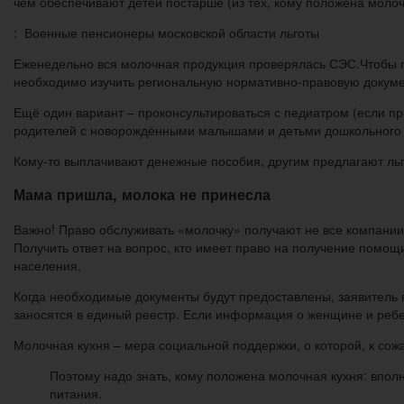
чем обеспечивают детей постарше (из тех, кому положена молоч
: Военные пенсионеры московской области льготы
Еженедельно вся молочная продукция проверялась СЭС.Чтобы по
необходимо изучить региональную нормативно-правовую докум
Ещё один вариант – проконсультироваться с педиатром (если п
родителей с новорождёнными малышами и детьми дошкольного в
Кому-то выплачивают денежные пособия, другим предлагают льг
Мама пришла, молока не принесла
Важно! Право обслуживать «молочку» получают не все компании, 
Получить ответ на вопрос, кто имеет право на получение помо
населения.
Когда необходимые документы будут предоставлены, заявитель
заносятся в единый реестр. Если информация о женщине и ребен
Молочная кухня – мера социальной поддержки, о которой, к сожа
Поэтому надо знать, кому положена молочная кухня: впол
питания.