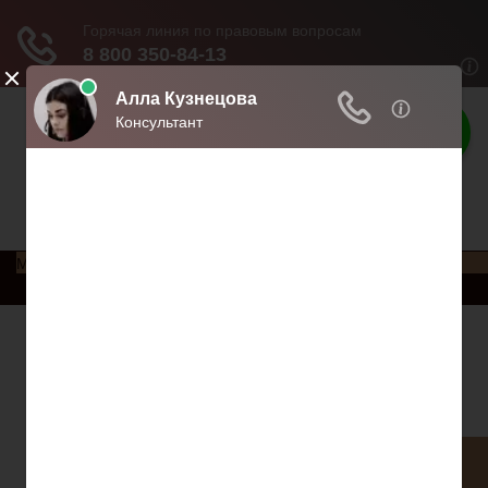
Права россиян
Права и обязанности россиян
Меню
Главная
Социальное обеспечение
Квитанции ЖКХ
Исполнительное производство