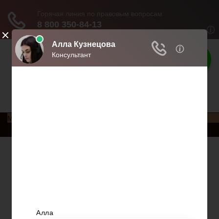
Права россиян
Права и обязанности россиян
Меню
Главная
Социальное обеспечение
Квитанции ЖКХ
Исполнительное производство