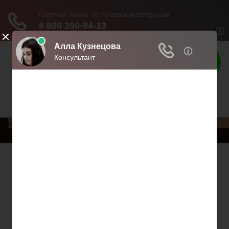
Права россиян
Права и обязанности россиян
Меню
Главная
Социальное обеспечение
Квитанции ЖКХ
Исполнительное производство