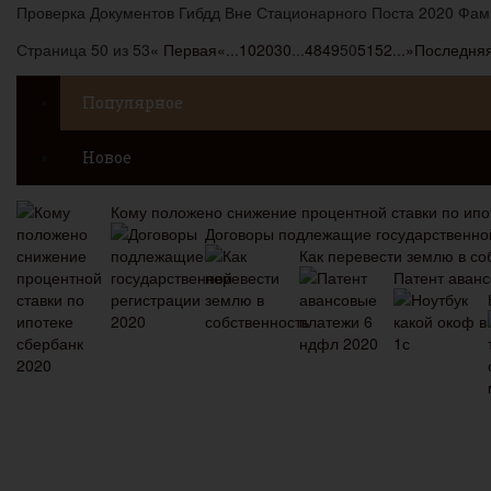
Проверка Документов Гибдд Вне Стационарного Поста 2020 Фам
Страница 50 из 53
« Первая
«
...
10
20
30
...
48
49
50
51
52
...
»
Последняя
Популярное
Новое
Кому положено снижение процентной ставки по ипо
Договоры подлежащие государственно
Как перевести землю в со
Патент аван