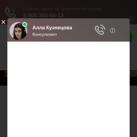
Права россиян
Права и обязанности россиян
Меню
Главная
Социальное обеспечение
Квитанции ЖКХ
Исполнительное производство