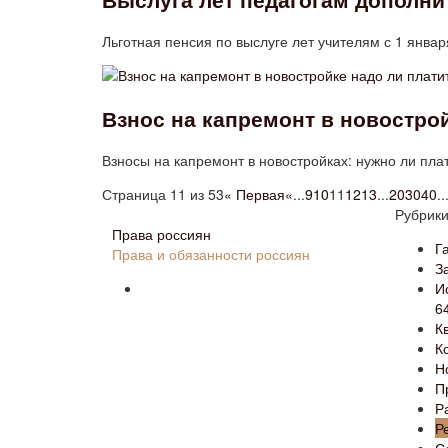
Льготная пенсия по выслуге лет учителям с 1 янв
Взнос на капремонт в новострой
Взносы на капремонт в новостройках: нужно ли плат
Страница 11 из 53
« Первая
«
...
9
10
11
12
13
...
20
30
40
..
Рубрик
Права россиян
Г
Права и обязанности россиян
З
И
6
К
К
Н
П
Р
Р
С