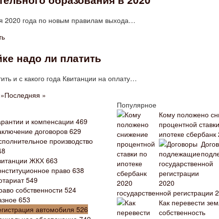
аря 2020 года по новым правилам выхода…
ке надо ли платить
ить и с какого года Квитанции на оплату…
.
»
Последняя »
и
Популярное
Кому положено с
арантии и компенсации
469
процентной ставки
аключение договоров
629
ипотеке сбербанк
сполнительное производство
Дого
48
подл
витанции ЖКХ
663
онституционное право
638
отариат
549
раво собственности
524
государственной регистрации 
азное
653
Как перевести зе
егистрация автомобиля
526
собственность
оциальное обеспечение
749