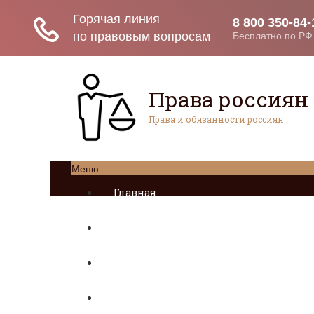
Права россиян
Права и обязанности россиян
Меню
Главная
Социальное обеспечение
Квитанции ЖКХ
Исполнительное производство