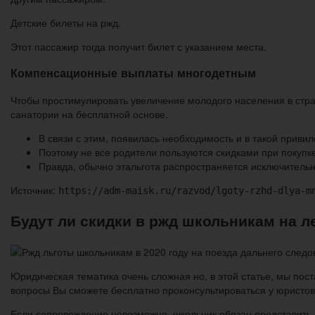
Детские билеты на ржд.
Этот пассажир тогда получит билет с указанием места.
Компенсационные выплаты многодетным
Чтобы простимулировать увеличение молодого населения в стра
санатории на бесплатной основе.
В связи с этим, появилась необходимость и в такой привил
Поэтому не все родители пользуются скидками при покуп
Правда, обычно этальгота распространяется исключительн
Источник:
https://adm-maisk.ru/razvod/lgoty-rzhd-dlya-m
Будут ли скидки в ржд школьникам на л
Юридическая тематика очень сложная но, в этой статье, мы пост
вопросы Вы сможете бесплатно проконсультироваться у юристов
Если сопровождение невозможно, школьник обязан представить п