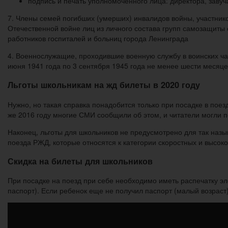
подпись и печать уполномоченного лица: директора, завуч
7. Члены семей погибших (умерших) инвалидов войны, участник
Отечественной войне лиц из личного состава групп самозащиты
работников госпиталей и больниц города Ленинграда
4. Военнослужащие, проходившие военную службу в воинских час
июня 1941 года по 3 сентября 1945 года не менее шести меся
Льготы школьникам на жд билеты в 2020 году
Нужно, но такая справка понадобится только при посадке в поез
же 2016 году многие СМИ сообщили об этом, и читатели могли по
Наконец, льготы для школьников не предусмотрено для так назыв
поезда РЖД, которые относятся к категории скоростных и высок
Скидка на билеты для школьников
При посадке на поезд при себе необходимо иметь распечатку э
паспорт). Если ребенок еще не получил паспорт (малый возраст