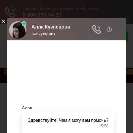
Права россиян
Права и обязанности россиян
Меню
Главная
Социальное обеспечение
Квитанции ЖКХ
Исполнительное производство