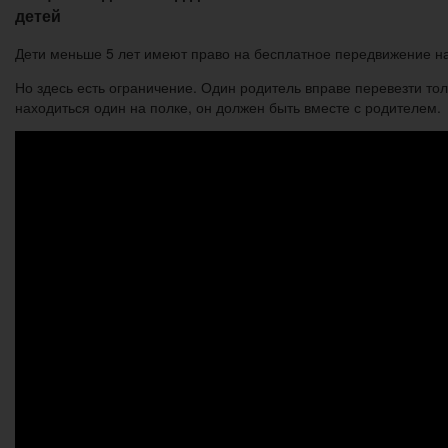
детей
Дети меньше 5 лет имеют право на бесплатное передвижение на
Но здесь есть ограничение. Один родитель вправе перевезти то
находиться один на полке, он должен быть вместе с родителем.