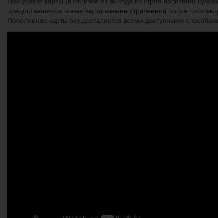
При утрате карты (в отличие от выхода из строя носителя) сум
предоставляется новая карта взамен утраченной после прохожд
Пополнение карты осуществляется всеми доступными способам