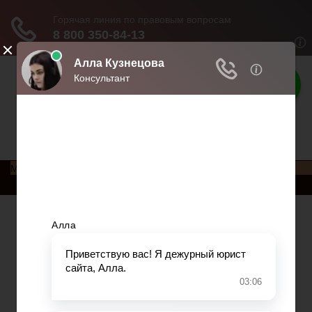
Права россиян
Права и обязанности россиян
Меню
Главная
Социальное обеспечение
Квитанции ЖКХ
Исполнительное производство