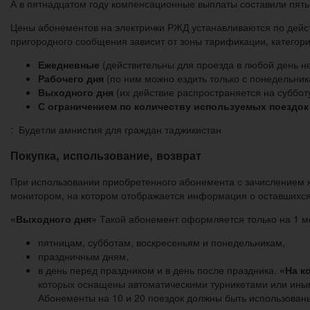
А в пятнадцатом году компенсационные выплаты составили пять
Цены абонементов на электрички РЖД устанавливаются по дейст
пригородного сообщения зависит от зоны тарификации, категор
Ежедневные
(действительны для проезда в любой день н
Рабочего дня
(по ним можно ездить только с понедельник
Выходного дня
(их действие распространяется на суббот
С ограничением по количеству используемых поездок
: Будетли амнистия для граждан таджикистан
Покупка, использование, возврат
При использовании приобретенного абонемента с зачислением н
монитором, на котором отображается информация о оставшихся 
«Выходного дня»
Такой абонемент оформляется только на 1 ме
пятницам, субботам, воскресеньям и понедельникам,
праздничным дням,
в день перед праздником и в день после праздника.
«На к
которых оснащены автоматическими турникетами или иным
Абонементы на 10 и 20 поездок должны быть использованы 