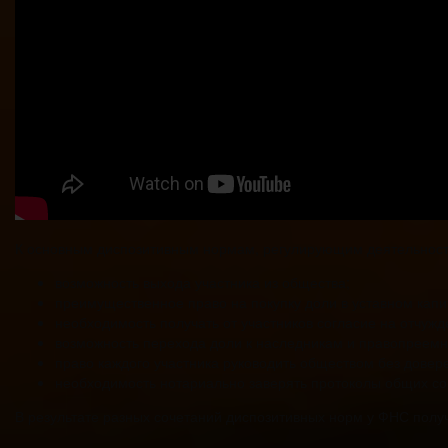
К основным диспозитивным нормам, регулирующим деятельност
возможность выхода участника из общества;
преимущественное право на покупку доли в уставном капи
необходимость получать от участников согласие на отчужд
возможность перехода доли к наследникам и правопреемн
право каждого участника руководить обществом без довер
необходимость нотариально заверять протоколы общих со
В результате разных сочетаний диспозитивных норм у ФНС полу