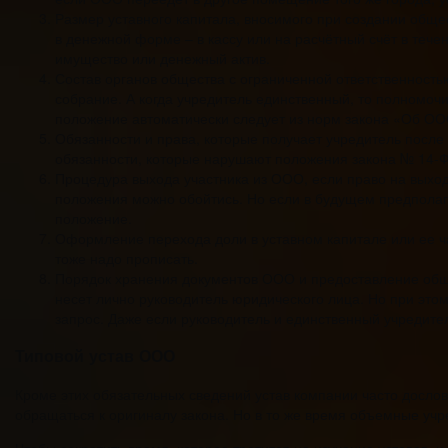
Размер уставного капитала, вносимого при создании обще
в денежной форме – в кассу или на расчётный счёт в те
имущество или денежный актив.
Состав органов общества с ограниченной ответственность
собрание. А когда учредитель единственный, то полномочи
положение автоматически следует из норм закона «Об ОО
Обязанности и права, которые получает учредитель после
обязанности, которые нарушают положения закона № 14-Ф
Процедура выхода участника из ООО, если право на выход
положения можно обойтись. Но если в будущем предполага
положение.
Оформление перехода доли в уставном капитале или ее час
тоже надо прописать.
Порядок хранения документов ООО и предоставление обще
несет лично руководитель юридического лица. Но при этом
запрос. Даже если руководитель и единственный учредител
Типовой устав ООО
Кроме этих обязательных сведений устав компании часто дослов
обращаться к оригиналу закона. Но в то же время объемные уч
Чтобы сократить время, которое тратится на изучение уставов, 