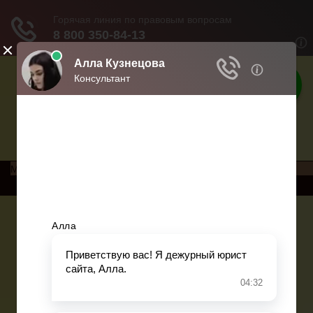
Права россиян
Права и обязанности россиян
Меню
Главная
Социальное обеспечение
Квитанции ЖКХ
Исполнительное производство