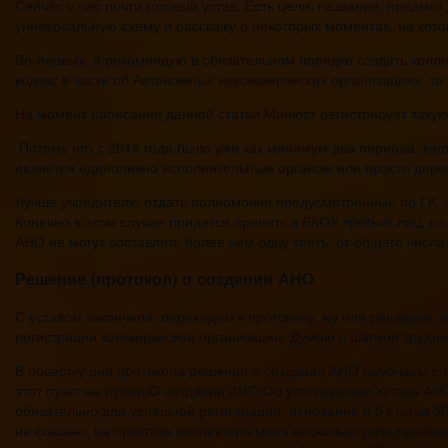
Сейчас у нас почти готовый устав. Есть цели, название, предме
универсальную схему и расскажу о некоторых моментах, на кото
Во-первых, я рекомендую в обязательном порядке создать колл
кодекс в части об Автономных некоммерческих организациях, то
На момент написания данной статьи Минюст регистрирует такую 
Потому что с 2014 года было уже как минимум два периода, к
является единолично исполнительным органом или просто дире
Лучше учредителю отдать полномочия предусмотренные по ГК, а 
Конечно в этом случае придется принять в ВКОУ третьих лиц, н
АНО не могут составлять более чем одну треть, от общего числа
Решение (протокол) о создании АНО
С уставом закончили, переходим к протоколу, ну или решению, 
регистрации коммерческой организации. Думаю с шапкой труднос
В повестку дня протокола/решения о создании АНО включаем с
этот пункт не нужен;О создании АНО;Об утверждении Устава АН
обязательно для успешной регистрации, основание п.5 статьи 50
не сказано, на практике инспектора меня несколько раза просил