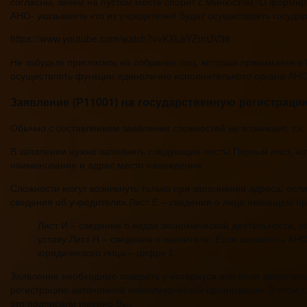
согласны, зачем на пустом месте спорит с Минюстом?О формир
АНО- указываете кто из учредителей будет осуществлять государ
https://www.youtube.com/watch?v=KXLaYZmUV38
Не забудьте пригласить на собрание лиц, которых принимаете в 
осуществлять функции единолично исполнительного органа АНО,
Заявление (Р11001) на государственную регистрац
Обычно с cоставлением заявления сложностей не возникает, т.к.
В заявлении нужно заполнить следующие листы:Первый лист, к
наименование и адрес место нахождения.
Сложности могут возникнуть только при заполнении адреса, если
сведения об учредителях.Лист Е – сведения о лице имеющем пр
Лист И – сведения о видах экономической деятельности, 
уставу.Лист Н – сведения о заявителе. Если заявитель А
юридического лица – цифру 2.
Заявление необходимо заверить у нотариуса или если заявител
регистрацию автономной некоммерческой организации. В этом сл
это подписали именно Вы.