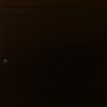
Комплект документов для регистрации АНО
Далее оплачиваете госпошлину (реквизиты для Москвы можно по
госпошлину;Два заявления о переходе на УСН, при необходимо
Примерно через месяц получаете зарегистрированные документы 
процедура регистрации АНО завершена. Если у Вас остались воп
Источник:
https://mosnko.ru/registraciya-ano/
Устав ООО с одним учредителем в 2020 
В обществе с ограниченной ответственностью может быть до пя
ООО встречается очень редко. Чаще всего компанию регистриру
Но даже когда учредитель в ООО один, процедура регистрации 
одним учредителем в 2020 году? В нашей публикации вы не только
Что такое устав ООО
Устав компании – это единственный учредительный документ ООО