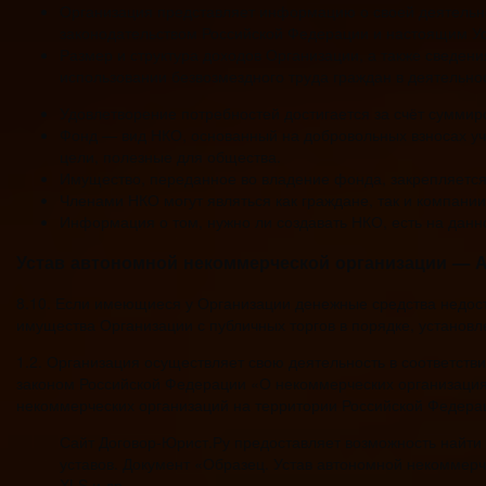
Организация представляет информацию о своей деятельнос
законодательством Российской Федерации и настоящим У
Размер и структура доходов Организации, а также сведения
использовании безвозмездного труда граждан в деятельно
Удовлетворение потребностей достигается за счёт сумми
Фонд — вид НКО, основанный на добровольных взносах уч
цели, полезные для общества.
Имущество, переданное во владение фонда, закрепляется
Членами НКО могут являться как граждане, так и компании
Информация о том, нужно ли создавать НКО, есть на данн
Устав автономной некоммерческой организации — А
8.10. Если имеющиеся у Организации денежные средства недос
имущества Организации с публичных торгов в порядке, установ
1.2. Организация осуществляет свою деятельность в соответст
законом Российской Федерации «О некоммерческих организация
некоммерческих организаций на территории Российской Федера
Сайт Договор-Юрист.Ру предоставляет возможность найти 
уставов. Документ «Образец. Устав автономной некоммерч
XLS и др.