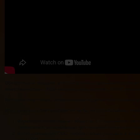
Обязательные сведения, которые должны содержаться в учредит
ответственностью». Если какие-то из них упустить, ИФНС откаже
Бесплатно подготовить устав компании и другие необходимые д
Итак, какой бы устав предприятия вы бы ни разрабатывали, пр
Фирменное наименование общества с ограниченной ответс
ограничений, установленных для названий юридических ли
Место нахождения ООО. Необязательно указывать в уставе
если ООО переедет в другое помещение того же города, у