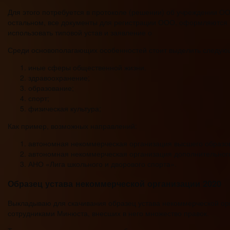
Для этого потребуется в протоколе (решении) об учреждении ООО
остальном, все документы для регистрации ООО, оформляются 
использовать типовой устав и заявление о
Среди основополагающих особенностей стоит выделить следующи
иные сферы общественной жизни.
здравоохранение;
образование;
спорт;
физическая культура;
Как пример, возможных направлений:
автономная некоммерческая организация высшего образо
автономная некоммерческая организация дополнительног
АНО «Лига школьного и дворового спорта».
Образец устава некоммерческой организации 2020
Выкладываю для скачивания образец устава некоммерческой орга
сотрудниками Минюста, внесших в него множество правок.