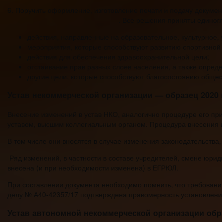
6. Поручить оформление, изготовление печати и подачу докум
____________________________. Все решения приняты единог
действия, направленные на образовательное, культурное, 
мероприятия, которые способствуют развитию спортивной
действия для обеспечения здравоохранительной цели;
отстаивание прав разных слоев населения, а также опред
другие цели, которые способствуют благосостоянию общес
Устав некоммерческой организации — образец 2020 
Внесение изменений в устав НКО, аналогично процедуре его пр
уставом, высшим коллегиальным органом. Процедура внесения и
В том числе они вносятся в случае изменения законодательства
Ряд изменений, в частности в составе учредителей, смене юрид
внесена (и при необходимости изменена) в ЕГРЮЛ.
При составлении документа необходимо помнить, что требования
делу № А40-42357/17 подтверждена правомерность установления
Устав автономной некоммерческой организации обр