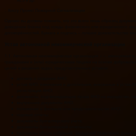
: Косгу Проект Пожарной Сигнализации
Однако вы должны помнить, что это всего лишь образец докуме
доведении бланка под нужды физического или юридического ли
договорённостей. Бумага и подпись – лучшее доказательство в
Устав автономной некоммерческой организации
1.1. Автономная некоммерческая организация « », именуемая 
гражданами и (или) юридическими лицами на основе добровольн
целей и решения задач, предусмотренных уставом.
договор о создании АНО;
устав АНО, изменения и дополнения, внесенные в устав А
регистрации АНО;
документы, подтверждающие права АНО на имущество, на
внутренние документы АНО;
положение о филиале или представительстве АНО;
годовые отчеты;
документы бухгалтерского учета;
документы бухгалтерской отчетности;
протоколы общих собраний, заседаний правления, ревизи