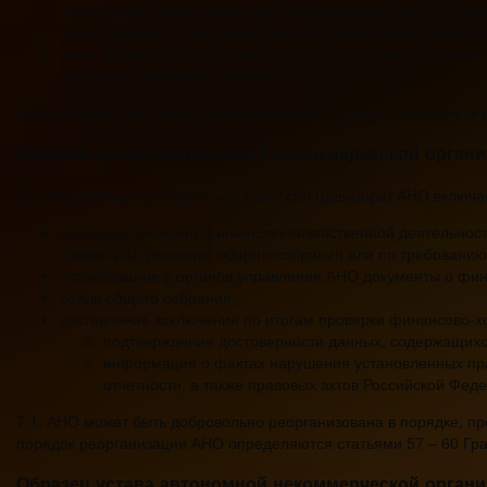
заключения ревизионной комиссии (ревизора) АНО, аудит
иные документы, предусмотренные федеральным законод
иные документы, предусмотренные внутренними документ
актами Российской Федерации.
АНО обязана обеспечить учредителям АНО доступ к указанным 
Образец устава автономной некоммерческой органи
5.6. Компетенция ревизионной комиссии (ревизора) АНО включ
проверка (ревизия) финансово-хозяйственной деятельност
(ревизора), решению общего собрания или по требованию
истребование у органов управления АНО документы о фин
созыв общего собрания;
составление заключения по итогам проверки финансово-хо
подтверждение достоверности данных, содержащихс
информация о фактах нарушения установленных пра
отчетности, а также правовых актов Российской Фе
7.1. АНО может быть добровольно реорганизована в порядке, п
порядок реорганизации АНО определяются статьями 57 – 60 Гр
Образец устава автономной некоммерческой органи