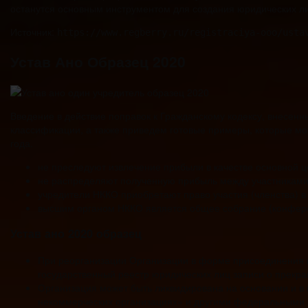
останутся основным инструментом для создания юридических л
Источник:
https://www.regberry.ru/registraciya-ooo/usta
Устав Ано Образец 2020
Введение в действие поправок к Гражданскому кодексу, внесен
классификации, а также приведем готовые примеры, которые мо
года.
не преследуют извлечение прибыли в качестве основной ц
не распределяют полученную прибыль между участниками
учредители НККО приобретают право участия (членства) в 
высшим органом НККО является общее собрание (конферен
Устав ано 2020 образец
При реорганизации Организации в форме присоединения к 
государственный реестр юридических лиц записи о прекр
Организация может быть ликвидирована на основании и в
некоммерческих организациях» и другими федеральными 