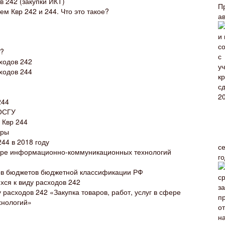
 242 (закупки ИКТ)
П
 Квр 242 и 244. Что это такое?
а
4?
ходов 242
ходов 244
244
КОСГУ
 Квр 244
еры
44 в 2018 году
с
фере информационно-коммуникационных технологий
г
ов бюджетов бюджетной классификации РФ
ся к виду расходов 242
 расходов 242 «Закупка товаров, работ, услуг в сфере
хнологий»