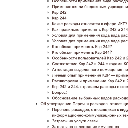
Особенности применения вида расходов
Применяется ли бюджетным учреждением
Квр 242
Квр 244
Какие расходы относятся к сфере ИКТ?
Как правильно применять Квр 242 и 24
Условия для применения кода вида рас
Условия для применения кода вида рас
Кто обязан применять Квр 242?
Кто обязан применять Квр 244?
Особенности пользователей Квр 242 и 
Соответствие Квр 242 и 244 с кодами 
Аттестация выделенного помещения по
Личный опыт применения КВР — прим
Расшифровка и применение Квр 242 и 2
Квр 242 и 244: отражаем расходы в с
Вопрос:
Обоснование выбранных видов расход
Об утверждении Перечня расходов, относящих
Перечень расходов, относящихся к виду
информационно-коммуникационных те
Затраты на услуги связи
Затраты на содержание имущества