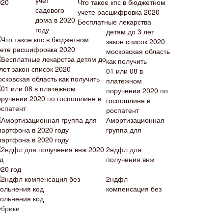
Что такое кпс в бюджетном
учете расшифровка 2020
Бесплатные лекарства
детям до 3 лет
закон список 2020
московская область
как получить
01 или 08 в
платежном
поручении 2020 по
госпошлине в
роспатент
Амортизационная
группа для
мартфона в 2020 году
2ндфл для
получения внж
020 год
2ндфл
компенсация без
вольнения код
убрики