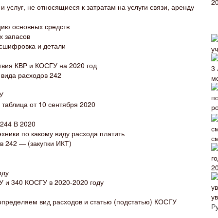
 услуг, не относящиеся к затратам на услуги связи, аренду
цию основных средств
х запасов
асшифровка и детали
твия КВР и КОСГУ на 2020 год
 вида расходов 242
У
 таблица от 10 сентября 2020
 244 В 2020
хники по какому виду расхода платить
с
 242 — (закупки ИКТ)
2
оду
 и 340 КОСГУ в 2020-2020 году
у
определяем вид расходов и статью (подстатью) КОСГУ
Р