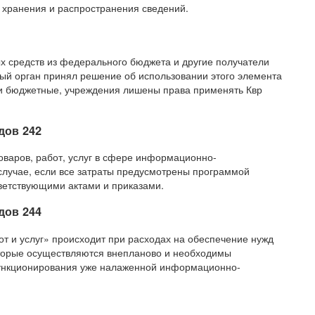
, хранения и распространения сведений.
х средств из федерального бюджета и другие получатели
ый орган принял решение об использовании этого элемента
к и бюджетные, учреждения лишены права применять Квр
дов 242
оваров, работ, услуг в сфере информационно-
случае, если все затраты предусмотрены программой
етствующими актами и приказами.
дов 244
т и услуг» происходит при расходах на обеспечение нужд
оторые осуществляются внепланово и необходимы
ункционирования уже налаженной информационно-