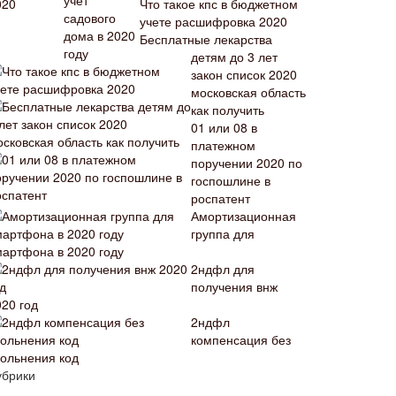
Что такое кпс в бюджетном
учете расшифровка 2020
Бесплатные лекарства
детям до 3 лет
закон список 2020
московская область
как получить
01 или 08 в
платежном
поручении 2020 по
госпошлине в
роспатент
Амортизационная
группа для
мартфона в 2020 году
2ндфл для
получения внж
020 год
2ндфл
компенсация без
вольнения код
убрики