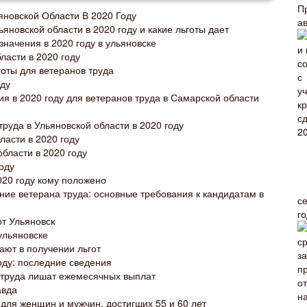
П
новской Области В 2020 Году
а
яновской области в 2020 году и какие льготы дает
начения в 2020 году в ульяновске
ласти в 2020 году
оты для ветеранов труда
оду
я в 2020 году для ветеранов труда в Самарской области
руда в Ульяновской области в 2020 году
ласти в 2020 году
области в 2020 году
оду
020 году кому положено
ание ветерана труда: основные требования к кандидатам в
с
г
т Ульяновск
ульяновске
ают в получении льгот
оду: последние сведения
в труда лишат ежемесячных выплат
авда
 для женщин и мужчин, достигших 55 и 60 лет