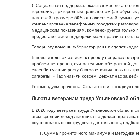
). Социальная поддержка, оказываемая до этого го
городским, пригородным транспортом (автобусным
платежей в размере 50% от начисляемой суммы; ус
компенсирование телефонных городских разговоров
медицинским показаниям, компенсируется только п
предоставляемой поддержки может различаться, но 
Теперь эту помощь губернатор решил сделать адре
В пояснительной записке к проекту поправок гово
проблем ветеранов, считается ими абстрактной доп
способствующие росту благосостояния пожилых гра
сигареты. «Нас унизили совсем, держат нас за деб
Рекомендуем прочесть: Сколько стоит нотариус на
Льготы ветеранам труда Ульяновской обл
В 2020 году ветераны труда Ульяновской области с
этом средний доход льготника не должен превышать
осуществлять свою трудовую деятельность, надбавк
Сумма прожиточного минимума и методика ег
используется исключительно для назначения