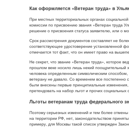
Как оформляется «Ветеран труда» в Ульян
При местных территориальных органах социальной
комиссии по присвоению звания «Ветеран труда Ул
решение о присвоения статуса заявителю, или о мо
Срок рассмотрения документов составляет не боле
соответствующее удостоверение установленной фор
отмечается тот факт, что он имеет право на вышеп
Не секрет, что звание «Ветеран труда», которое ве
прошлом веке носило лишь некий поощрительный ха
человека определенным символическим способом, 
ветерану не давало. Со временем все постепенно ст
были внесены первые принципиальные изменения,
претендовать на набор льгот и прочих социальных 
Льготы ветеранам труда федерального зн
Поэтому серьезных изменений и тем более отмены в
на территории РФ, нет, законодательством принят
примеру, для Москвы такой список утвержден Закон