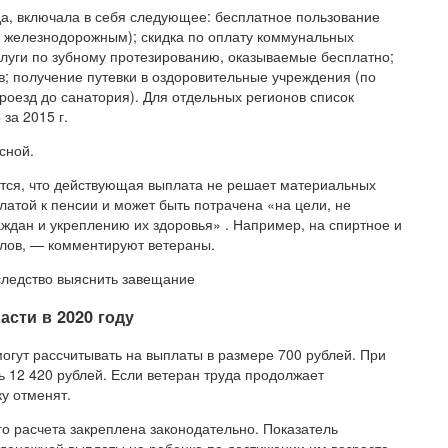
да, включала в себя следующее: бесплатное пользование
, железнодорожным); скидка по оплату коммунальных
луги по зубному протезированию, оказываемые бесплатно;
; получение путевки в оздоровительные учреждения (по
роезд до санатория). Для отдельных регионов список
за 2015 г.
сной.
рится, что действующая выплата не решает материальных
латой к пенсии и может быть потрачена «на цели, не
ждан и укреплению их здоровья» . Например, на спиртное и
илов, — комментируют ветераны.
следство выяснить завещание
асти в 2020 году
могут рассчитывать на выплаты в размере 700 рублей. При
 12 420 рублей. Если ветеран труда продолжает
у отменят.
о расчета закреплена законодательно. Показатель
 денежной выплаты на ребенка по достижении им возраста