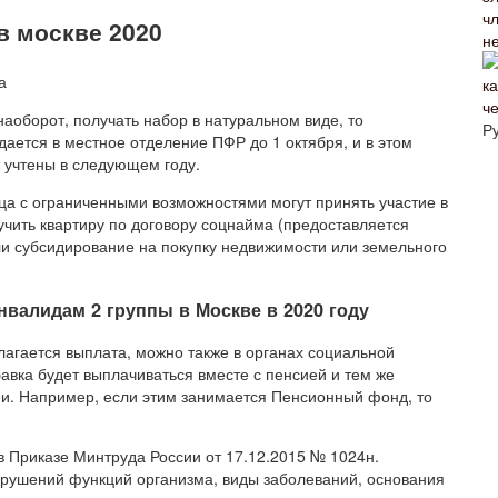
в москве 2020
не
че
наоборот, получать набор в натуральном виде, то
Р
дается в местное отделение ПФР до 1 октября, и в этом
 учтены в следующем году.
а с ограниченными возможностями могут принять участие в
ить квартиру по договору соцнайма (предоставляется
и субсидирование на покупку недвижимости или земельного
валидам 2 группы в Москве в 2020 году
олагается выплата, можно также в органах социальной
дбавка будет выплачиваться вместе с пенсией и тем же
ии. Например, если этим занимается Пенсионный фонд, то
 Приказе Минтруда России от 17.12.2015 № 1024н.
арушений функций организма, виды заболеваний, основания