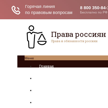
Права россиян
Права и обязанности россиян
Меню
Главная
Социальное обеспечение
Квитанции ЖКХ
Исполнительное производство