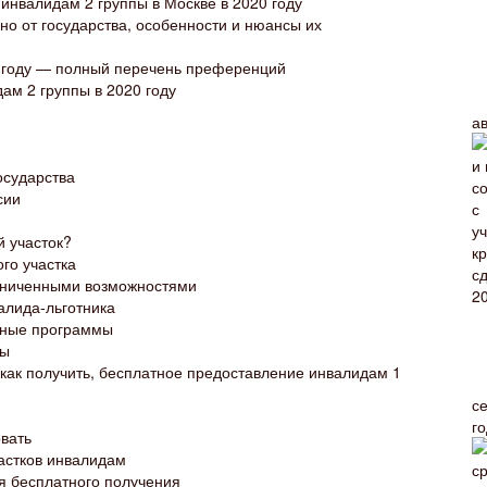
нвалидам 2 группы в Москве в 2020 году
но от государства, особенности и нюансы их
 году — полный перечень преференций
ам 2 группы в 2020 году
а
осударства
сии
й участок?
го участка
раниченными возможностями
алида-льготника
ьные программы
ты
как получить, бесплатное предоставление инвалидам 1
с
г
овать
астков инвалидам
ля бесплатного получения