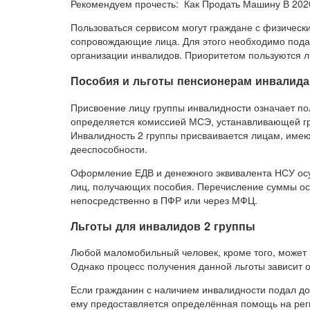
Рекомендуем прочесть: Как Продать Машину В 202
Пользоваться сервисом могут граждане с физическ
сопровождающие лица. Для этого необходимо пода
организации инвалидов. Приоритетом пользуются ли
Пособия и льготы пенсионерам инвалидам
Присвоение лицу группы инвалидности означает по
определяется комиссией МСЭ, устанавливающей гр
Инвалидность 2 группы присваивается лицам, име
дееспособности.
Оформление ЕДВ и денежного эквивалента НСУ ос
лиц, получающих пособия. Перечисление суммы ос
непосредственно в ПФР или через МФЦ.
Льготы для инвалидов 2 группы
Любой маломобильный человек, кроме того, может 
Однако процесс получения данной льготы зависит о
Если гражданин с наличием инвалидности подал до
ему предоставляется определённая помощь на рег