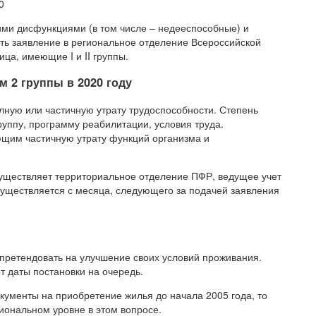
0
ими дисфункциями (в том числе – недееспособные) и
ть заявление в региональное отделение Всероссийской
ца, имеющие I и II группы.
 2 группы в 2020 году
лную или частичную утрату трудоспособности. Степень
уппу, программу реабилитации, условия труда.
ющим частичную утрату функций организма и
уществляет территориальное отделение ПФР, ведущее учет
уществляется с месяца, следующего за подачей заявления
претендовать на улучшение своих условий проживания.
т даты постановки на очередь.
кументы на приобретение жилья до начала 2005 года, то
иональном уровне в этом вопросе.