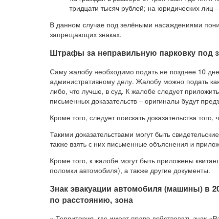
тридцати тысяч рублей; на юридических лиц —
В данном случае под зелёными насаждениями пони
запрещающих знаках.
Штрафы за неправильную парковку под з
Саму жалобу необходимо подать не позднее 10 дне
административному делу. Жалобу можно подать как
либо, что лучше, в суд. К жалобе следует приложит
письменных доказательств – оригиналы будут пред
Кроме того, следует поискать доказательства того,
Такими доказательствами могут быть свидетельские
также взять с них письменные объяснения и прилож
Кроме того, к жалобе могут быть приложены квитан
поломки автомобиля), а также другие документы.
Знак эвакуации автомобиля (машины) в 20
по расстоянию, зона
» Территория, где имеет право действовать знак «