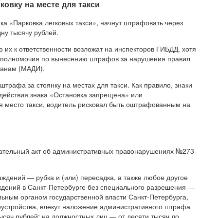
ковку на месте для такси
ка «Парковка легковых такси», начнут штрафовать через
ну тысячу рублей.
их к ответственности возложат на инспекторов ГИБДД, хотя
а полномочия по вынесению штрафов за нарушения правил
ганам (МАДИ).
трафа за стоянку на местах для такси. Как правило, знаки
 действия знака «Остановка запрещена» или
я место такси, водитель рисковал быть оштрафованным на
одательный акт об административных правонарушениях №273-
дений — рубка и (или) пересадка, а также любое другое
дений в Санкт-Петербурге без специального разрешения —
льным органом государственной власти Санкт-Петербурга,
устройства, влекут наложение административного штрафа
тысяч рублей; на должностных лиц — от десяти тысяч до