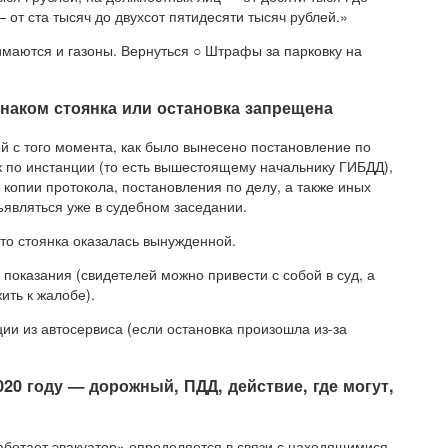
 от ста тысяч до двухсот пятидесяти тысяч рублей.»
маются и газоны. Вернуться ○ Штрафы за парковку на
наком стоянка или остановка запрещена
й с того момента, как было вынесено постановление по
 по инстанции (то есть вышестоящему начальнику ГИБДД),
ь копии протокола, постановления по делу, а также иных
ъявляться уже в судебном заседании.
 что стоянка оказалась вынужденной.
 показания (свидетелей можно привести с собой в суд, а
ить к жалобе).
ции из автосервиса (если остановка произошла из-за
20 году — дорожный, ПДД, действие, где могут,
Работает эвакуатор» определяется в связи с находящимися