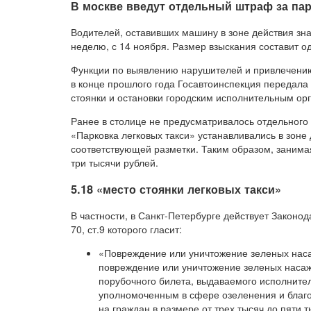
В москве введут отдельный штраф за пар
Водителей, оставивших машину в зоне действия зна
неделю, с 14 ноября. Размер взыскания составит од
Функции по выявлению нарушителей и привлечению 
в конце прошлого года Госавтоинспекция передал
стоянки и остановки городским исполнительным ор
Ранее в столице не предусматривалось отдельного ш
«Парковка легковых такси» устанавливались в зоне
соответствующей разметки. Таким образом, занима
три тысячи рублей.
5.18 «место стоянки легковых такси»
В частности, в Санкт-Петербурге действует Закон
70, ст.9 которого гласит:
«Повреждение или уничтожение зеленых насаж
повреждение или уничтожение зеленых насаж
порубочного билета, выдаваемого исполните
уполномоченным в сфере озеленения и благо
на граждан в размере от трех тысяч до пяти 