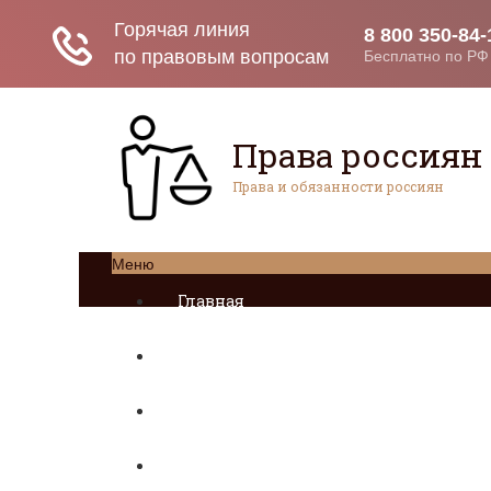
Права россиян
Права и обязанности россиян
Меню
Главная
Социальное обеспечение
Квитанции ЖКХ
Исполнительное производство