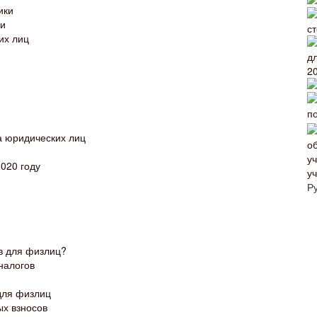
ики
ми
их лиц
 юридических лиц
2020 году
у
Р
в для физлиц?
налогов
для физлиц
ых взносов