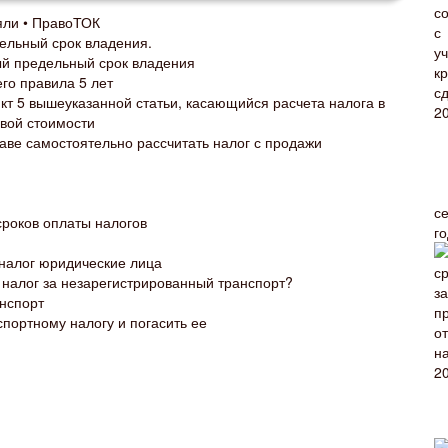
яли • ПравоТОК
льный срок владения.
й предельный срок владения
го правила 5 лет
кт 5 вышеуказанной статьи, касающийся расчета налога в
вой стоимости
аве самостоятельно рассчитать налог с продажи
с
сроков оплаты налогов
г
 налог юридические лица
налог за незарегистрированный транспорт?
анспорт
спортному налогу и погасить ее