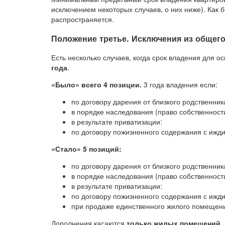
исключением некоторых случаев, о них ниже). Как б
распространяется.
Положение третье. Исключения из общего
Есть несколько случаев, когда срок владения для
года
.
«Было» всего 4 позиции.
3 года владения если:
по договору дарения от близкого родственни
в порядке наследования (право собственност
в результате приватизации:
по договору пожизненного содержания с ижд
«Стало» 5 позиций:
по договору дарения от близкого родственни
в порядке наследования (право собственност
в результате приватизации:
по договору пожизненного содержания с ижд
при продаже единственного жилого помещения
Дополнения касаются
только жилых помещений
,