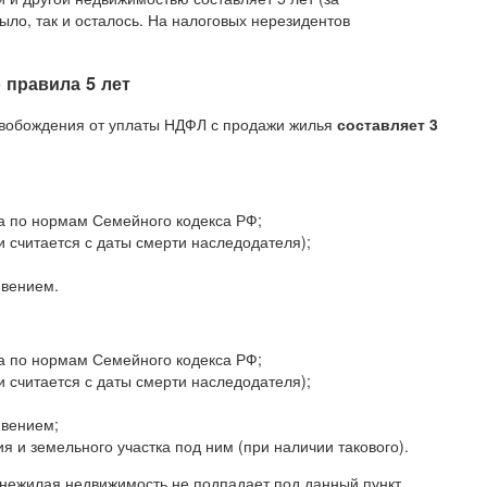
ыло, так и осталось. На налоговых нерезидентов
 правила 5 лет
 освобождения от уплаты НДФЛ с продажи жилья
составляет 3
ка по нормам Семейного кодекса РФ;
и считается с даты смерти наследодателя);
ивением.
ка по нормам Семейного кодекса РФ;
и считается с даты смерти наследодателя);
ивением;
 и земельного участка под ним (при наличии такового).
 нежилая недвижимость не подпадает под данный пункт.