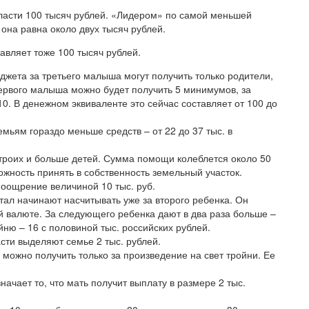
власти 100 тысяч рублей. «Лидером» по самой меньшей
она равна около двух тысяч рублей.
авляет тоже 100 тысяч рублей.
джета за третьего малыша могут получить только родители,
первого малыша можно будет получить 5 минимумов, за
– 10. В денежном эквиваленте это сейчас составляет от 100 до
мьям гораздо меньше средств – от 22 до 37 тыс. в
 троих и больше детей. Сумма помощи колеблется около 50
ожность принять в собственность земельный участок.
поощрение величиной 10 тыс. руб.
ал начинают насчитывать уже за второго ребенка. Он
ой валюте. За следующего ребенка дают в два раза больше –
ойню – 16 с половиной тыс. российских рублей.
сти выделяют семье 2 тыс. рублей.
можно получить только за произведение на свет тройни. Ее
начает то, что мать получит выплату в размере 2 тыс.