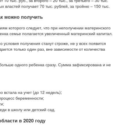
0 тыс. руб., за второго – 20 тыс., за третьего – 30 тыс.
 властей получает 70 тыс. рублей, за тройню – 150 тыс.
как можно получить
ниям которого следует, что при неполучении материнского
бенка семье полагается увеличенный материнский капитал.
о условия получения станут строже, не у всех появится
ается только один раз, вне зависимости от количества
 больше одного ребенка сразу. Сумма зафиксирована и не
о встала на учет (до 12 недель);
 процесс беременности;
ти;
еди в школу или детский сад.
бласти в 2020 году