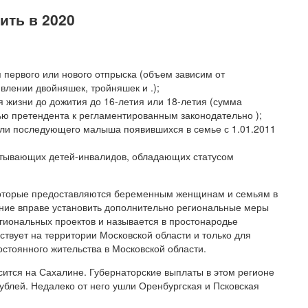
ить в 2020
первого или нового отпрыска (объем зависим от
влении двойняшек, тройняшек и .);
я жизни до дожития до 16-летия или 18-летия (сумма
ью претендента к регламентированным законодательно );
 или последующего малыша появившихся в семье с 1.01.2011
тывающих детей-инвалидов, обладающих статусом
которые предоставляются беременным женщинам и семьям в
ение вправе установить дополнительно региональные меры
егиональных проектов и называется в простонародье
твует на территории Московской области и только для
остоянного жительства в Московской области.
ится на Сахалине. Губернаторские выплаты в этом регионе
рублей. Недалеко от него ушли Оренбургская и Псковская