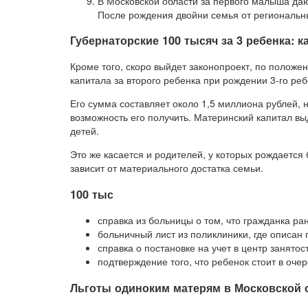
В Московской области за первого малыша дают 1
После рождения двойни семья от региональных
Губернаторские 100 тысяч за 3 ребенка: 
Кроме того, скоро выйдет законопроект, по положе
капитала за второго ребенка при рождении 3-го ре
Его сумма составляет около 1,5 миллиона рублей, н
возможность его получить. Материнский капитал выд
детей.
Это же касается и родителей, у которых рождается
зависит от материального достатка семьи.
100 тыс
справка из больницы о том, что гражданка ран
больничный лист из поликлиники, где описан
справка о постановке на учет в центр занятос
подтверждение того, что ребенок стоит в очер
Льготы одиноким матерям в Московской о