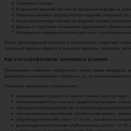
Служебное письмо.
Ксерокопия выписки протокола заседания кафедры и учено
Перечень научных трудов/учебных изданий, указанных по
Копия заполненных страниц из трудовой книжки (доказате
Данные о подготовке аспирантов (выполнение обязанносте
Нотариально-заверенная копия диплома о получении выс
После двухнедельной проверки и согласования, секретарь отпра
бумажный карман кладутся 4 почтовые карточки с марками, реги
Как статьпрофесором: критерии и условия
Претендовать название «профессор» имеют право кандидаты, в
финансовых,экономических проблем и т.д. на региональном/гос
Основные требования к соискателям:
наличиезвания «доцент» и ученой степени «доктор наук»;
печатныеэкземпляры научных трудов (монографии, статьи, 
официальноетрудоустройство в организации,выдвинувшей
опытвременного исполнения обязанностей декана, профе
общийпедагогический стаж – от 10 лет, половина из котор
рекомендуемоеколичество опубликованных работ – от 50 ш
работанаучным руководителем (60-70% успешно-защищен