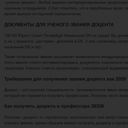
«ученое звание». Любой вариант интерпретирования предполагае
научным сотрудником. Стоит отметить, что в зарубежных вузах та
время выпало из научной терминологии.
ДОКУМЕНТЫ ДЛЯ УЧЕНОГО ЗВАНИЯ ДОЦЕНТА
:28100 Юрист Санкт-Петербург Начальник ОК не права! Вы долж
а не с момента «доставки» диплома в ОК. У нас сложилась непр
начальник ОК и пр).
Также полученное звание расширяет возможности международног
этого звания строго регламентирована, документы соискателя н
секретарю Ученого совета организации, планирующей выдвижен
Требования для получения звания доцента вак 2020
Доцент – это научная специальность, промежуточное звено межд
который не стремится получить профессора. Поэтому часто возни
Как получить доцента и профессора 36336
Понятия «доцент» и «профессор» многозначны: они могут означа
ученого звания, каким образом можно получить доцента и профе