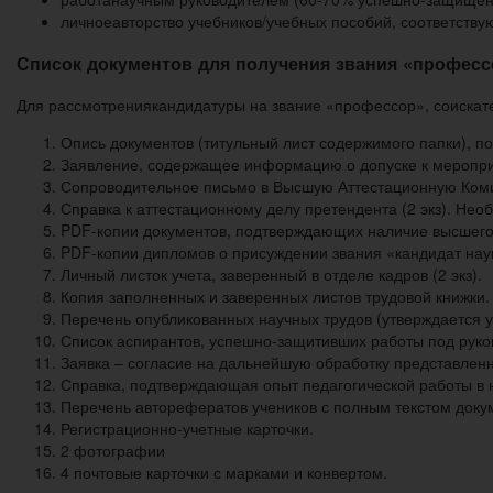
личноеавторство учебников/учебных пособий, соответству
Список документов для получения звания «професс
Для рассмотрениякандидатуры на звание «профессор», соискате
Опись документов (титульный лист содержимого папки), п
Заявление, содержащее информацию о допуске к мероприя
Сопроводительное письмо в Высшую Аттестационную Комис
Справка к аттестационному делу претендента (2 экз). Н
PDF-копии документов, подтверждающих наличие высшего
PDF-копии дипломов о присуждении звания «кандидат наук
Личный листок учета, заверенный в отделе кадров (2 экз).
Копия заполненных и заверенных листов трудовой книжки. 
Перечень опубликованных научных трудов (утверждается у
Список аспирантов, успешно-защитивших работы под руко
Заявка – согласие на дальнейшую обработку представлен
Справка, подтверждающая опыт педагогической работы в н
Перечень авторефератов учеников с полным текстом доку
Регистрационно-учетные карточки.
2 фотографии
4 почтовые карточки с марками и конвертом.