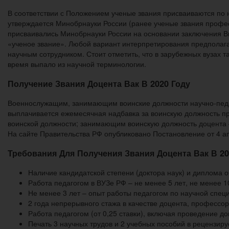
В соответствии с Положением ученые звания присваиваются по 
утверждается Минобрнауки России (ранее ученые звания профе
присваивались Минобрнауки России на основании заключения Вы
«ученое звание». Любой вариант интерпретирования предполагае
научным сотрудником. Стоит отметить, что в зарубежных вузах та
время выпало из научной терминологии.
Получение Звания Доцента Вак В 2020 Году
Военнослужащим, занимающим воинские должности научно-педаг
выплачивается ежемесячная надбавка за воинскую должность п
воинской должности; занимающим воинскую должность доцента 
На сайте Правительства РФ опубликовано Постановление от 4 
Требования Для Получения Звания Доцента Вак В 20
Наличие кандидатской степени (доктора наук) и диплома 
Работа педагогом в ВУЗе РФ – не менее 5 лет, не менее 
Не менее 3 лет – опыт работы педагогом по научной спец
2 года непрерывного стажа в качестве доцента, профессор
Работа педагогом (от 0,25 ставки), включая проведение 
Печать 3 научных трудов и 2 учебных пособий в рецензируе