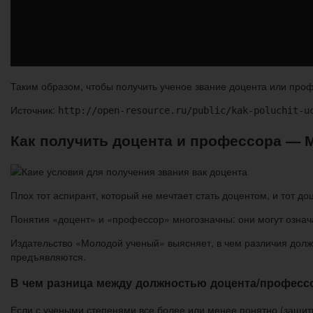
Таким образом, чтобы получить ученое звание доцента или про
Источник:
http://open-resource.ru/public/kak-poluchit-u
Как получить доцента и профессора —
Плох тот аспирант, который не мечтает стать доцентом, и тот до
Понятия «доцент» и «профессор» многозначны: они могут означа
Издательство «Молодой ученый» выясняет, в чем различия должн
предъявляются.
В чем разница между должностью доцента/професс
Если с учеными степенями все более или менее понятно (защи