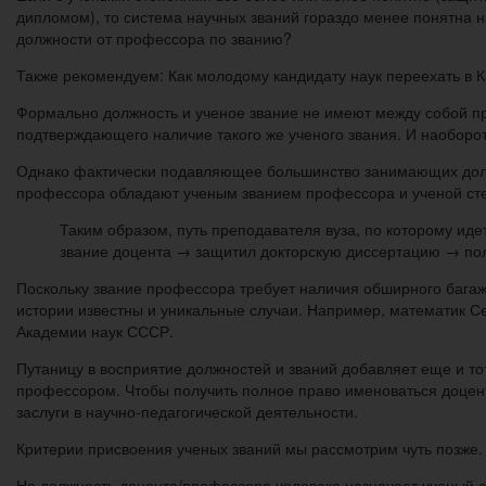
дипломом), то система научных званий гораздо менее понятна 
должности от профессора по званию?
Также рекомендуем: Как молодому кандидату наук переехать в 
Формально должность и ученое звание не имеют между собой пр
подтверждающего наличие такого же ученого звания. И наоборо
Однако фактически подавляющее большинство занимающих должн
профессора обладают ученым званием профессора и ученой сте
Таким образом, путь преподавателя вуза, по которому ид
звание доцента → защитил докторскую диссертацию → по
Поскольку звание профессора требует наличия обширного багажа
истории известны и уникальные случаи. Например, математик Се
Академии наук СССР.
Путаницу в восприятие должностей и званий добавляет еще и то
профессором. Чтобы получить полное право именоваться доцен
заслуги в научно-педагогической деятельности.
Критерии присвоения ученых званий мы рассмотрим чуть позже. 
На должность доцента/профессора человека назначает ученый сов