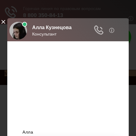
Права россиян
Права и обязанности россиян
Меню
Главная
Социальное обеспечение
Квитанции ЖКХ
Исполнительное производство