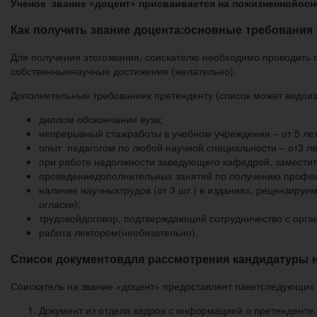
Ученое звание «доцент» присваивается на пожизненнойосн
Как получить звание доцента:основные требования
Для получения этогозвания, соискателю необходимо проводить п
собственныенаучные достижения (желательно).
Дополнительные требованияк претенденту (список может видоиз
диплом обокончании вуза;
непрерывный стажработы в учебном учреждении – от 5 лет
опыт педагогом по любой научной специальности – от3 ле
при работе надолжности заведующего кафедрой, заместите
проведениедополнительных занятий по получению професс
наличие научныхтрудов (от 3 шт.) в изданиях, рецензир
огласке);
трудовойдоговор, подтверждающий сотрудничество с орга
работа лектором(необязательно).
Список документовдля рассмотрения кандидатуры н
Соискатель на звание «доцент» предоставляет пакетследующих 
Документ из отдела кадров с информацией о претенденте.