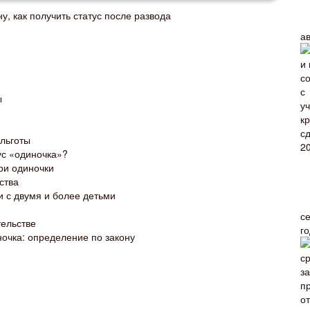
ну, как получить статус после развода
а
ы
 льготы
ус «одиночка»?
ри одиночки
ства
 с двумя и более детьми
с
тельстве
г
очка: определение по закону