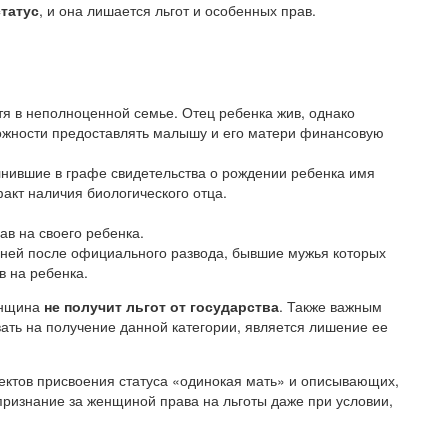
статус
, и она лишается льгот и особенных прав.
я в неполноценной семье. Отец ребенка жив, однако
можности предоставлять малышу и его матери финансовую
лнившие в графе свидетельства о рождении ребенка имя
акт наличия биологического отца.
ав на своего ребенка.
ней после официального развода, бывшие мужья которых
в на ребенка.
енщина
не получит льгот от государства
. Также важным
ть на получение данной категории, является лишение ее
ектов присвоения статуса «одинокая мать» и описывающих,
признание за женщиной права на льготы даже при условии,