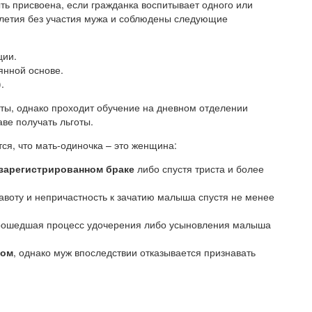
ь присвоена, если гражданка воспитывает одного или
илетия без участия мужа и соблюдены следующие
ции.
янной основе.
.
ы, однако проходит обучение на дневном отделении
аве получать льготы.
ся, что мать-одиночка – это женщина:
 зарегистрированном браке
либо спустя триста и более
равоту и непричастность к зачатию малыша спустя не менее
прошедшая процесс удочерения либо усыновления малыша
гом
, однако муж впоследствии отказывается признавать