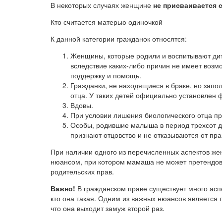
В некоторых случаях женщине
не присваивается 
Кто считается матерью одиночкой
К данной категории гражданок относятся:
Женщины, которые родили и воспитывают дит
вследствие каких-либо причин не имеет воз
поддержку и помощь.
Гражданки, не находящиеся в браке, но запо
отца. У таких детей официально установлен ф
Вдовы.
При условии лишения биологического отца пр
Особы, родившие малыша в период трехсот д
признают отцовство и не отказываются от пра
При наличии одного из перечисленных аспектов ж
нюансом, при котором мамаша не может претендова
родительских прав.
Важно!
В гражданском праве существует много асп
кто она такая. Одним из важных нюансов является 
что она выходит замуж второй раз.