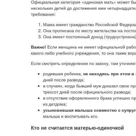
Официальная категория «одинокая мать» может быт
нескольких детей до достижения ими четырнадцат
требования:
Мама имеет гражданство Российской Федера
Она прописана по месту жительства на посто
Она имеет постоянный доход (трудоустроена)
В
ажно!
Если женщина не имеет официальной работ
какого-либо учебного учреждения, то она также впр
Если смотреть определение по закону, там уточняет
родившая ребенка,
не находясь при этом в
дней после развода;
в случаях, когда бывший муж доказал свою п
трехсот дней после официального развода;
в отсутствие оформленного брака успешно 
из детдома;
усыновившая малыша совместно с супру
малыша и воспитывать его.
Кто не считается матерью-одиночкой