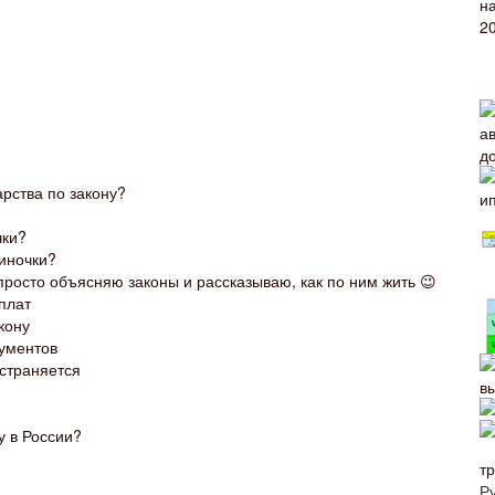
арства по закону?
чки?
иночки?
просто объясняю законы и рассказываю, как по ним жить 😉
плат
кону
кументов
остраняется
у в России?
т
Р