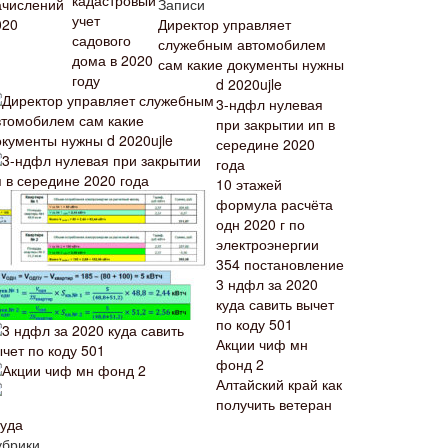
Записи
Директор управляет
служебным автомобилем
сам какие документы нужны
d 2020ujle
3-ндфл нулевая
при закрытии ип в
середине 2020
года
10 этажей
формула расчёта
одн 2020 г по
электроэнергии
354 постановление
3 ндфл за 2020
куда савить вычет
по коду 501
Акции чиф мн
фонд 2
Алтайский край как
получить ветеран
руда
убрики