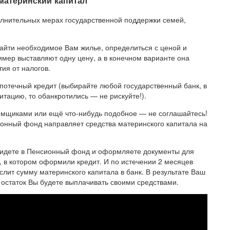
 материнский капитал
лнительных мерах государственной поддержки семей,
найти необходимое Вам жилье, определиться с ценой и
ример выставляют одну цену, а в конечном варианте она
ия от налогов.
ипотечный кредит (выбирайте любой государственный банк, в
итацию, то обанкротились — не рискуйте!).
емщиками или ещё что-нибудь подобное — не соглашайтесь!
ионный фонд направляет средства материнского капитала на
ь, идете в Пенсионный фонд и оформляете документы для
, в котором оформили кредит. И по истечении 2 месяцев
лит сумму материнского капитала в банк. В результате Ваш
а остаток Вы будете выплачивать своими средствами.