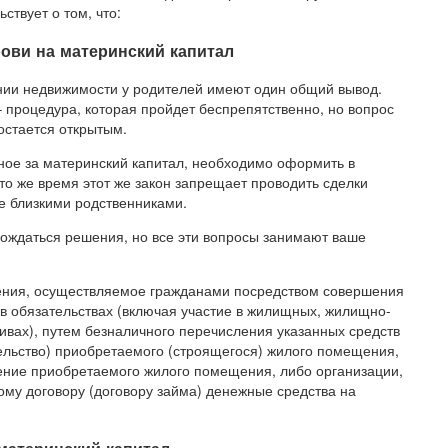
ствует о том, что:
рови на материнский капитал
нии недвижимости у родителей имеют один общий вывод.
 процедура, которая пройдет беспрепятственно, но вопрос
остается открытым.
нное за материнский капитал, необходимо оформить в
 то же время этот же закон запрещает проводить сделки
е близкими родственниками.
ождаться решения, но все эти вопросы занимают ваше
ения, осуществляемое гражданами посредством совершения
 в обязательствах (включая участие в жилищных, жилищно-
вах), путем безналичного перечисления указанных средств
ельство) приобретаемого (строящегося) жилого помещения,
ние приобретаемого жилого помещения, либо организации,
ому договору (договору займа) денежные средства на