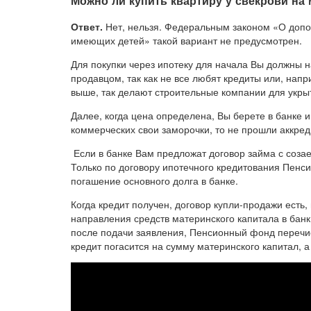
Можно ли купить квартиру у свекрови на
Ответ.
Нет, нельзя. Федеральным законом «О допо
имеющих детей» такой вариант не предусмотрен.
Для покупки через ипотеку для начала Вы должны 
продавцом, так как не все любят кредиты или, нап
выше, так делают строительные компании для укрыт
Далее, когда цена определена, Вы берете в банке 
коммерческих свои заморочки, то не прошли аккред
Если в банке Вам предложат договор займа с соза
Только по договору ипотечного кредитования Пенс
погашение основного долга в банке.
Когда кредит получен, договор купли-продажи ест
направления средств материнского капитала в банк
после подачи заявления, Пенсионный фонд перечис
кредит погасится на сумму материнского капитал, 