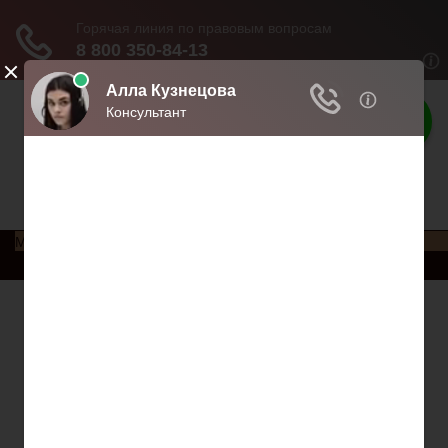
Права россиян
Права и обязанности россиян
Меню
Главная
Социальное обеспечение
Квитанции ЖКХ
Исполнительное производство