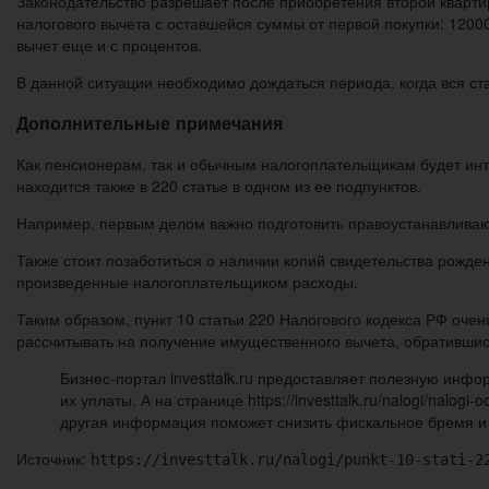
Законодательство разрешает после приобретения второй кварт
налогового вычета с оставшейся суммы от первой покупки: 1200
вычет еще и с процентов.
В данной ситуации необходимо дождаться периода, когда вся ста
Дополнительные примечания
Как пенсионерам, так и обычным налогоплательщикам будет инт
находится также в 220 статье в одном из ее подпунктов.
Например, первым делом важно подготовить правоустанавлива
Также стоит позаботиться о наличии копий свидетельства рожден
произведенные налогоплательщиком расходы.
Таким образом, пункт 10 статьи 220 Налогового кодекса РФ оче
рассчитывать на получение имущественного вычета, обративши
Бизнес-портал investtalk.ru предоставляет полезную инфо
их уплаты. А на странице https://investtalk.ru/nalogi/nalo
другая информация поможет снизить фискальное бремя и 
Источник:
https://investtalk.ru/nalogi/punkt-10-stati-2