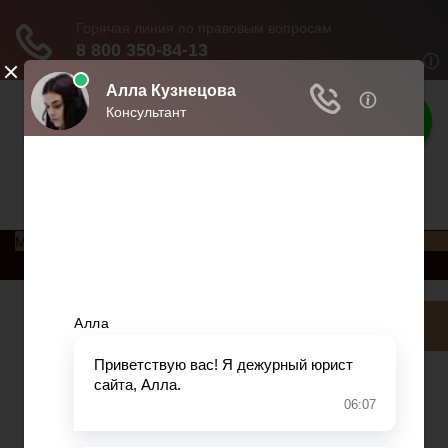
Права россиян
Права и обязанности россиян
Меню
Главная
Социальное обеспечение
Квитанции ЖКХ
Исполнительное производство