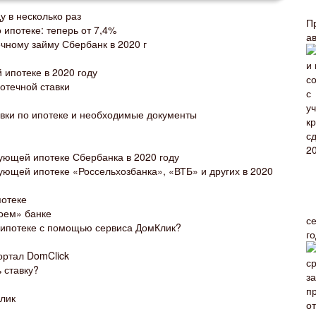
у в несколько раз
П
 ипотеке: теперь от 7,4%
а
ечному займу Сбербанк в 2020 г
ипотеке в 2020 году
отечной ставки
вки по ипотеке и необходимые документы
ующей ипотеке Сбербанка в 2020 году
ующей ипотеке «Россельхозбанка», «ВТБ» и других в 2020
потеке
оем» банке
с
о ипотеке с помощью сервиса ДомКлик?
г
ортал DomClick
 ставку?
лик