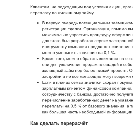
Клиентам, не подходящим под условия акции, орга
переплату по жилищному займу.
В первую очередь потенциальным заёмщикам 
регистрации сделки. Организация, помимо в
максимально упростить процедуру оформлени
для этого был разработан сервис электронно
инструменту компания предлагает снижение п
можно уменьшить значение на 0,1 %.
Кроме того, можно обратить внимание на сез
они для увеличения продаж площадей в собс
жилищный займ под более низкий процент. О
застройки и не все желающие могут вовремя 
Если в планах семьи значится скорая покупка
зарплатным клиентом финансовой компании. 
сотрудничеству с банком, достаточно получит
перечисление заработанных денег на указан
переплаты на 0,5 % от базового значения, а 
как большая часть необходимой информации 
Как сделать перерасчёт