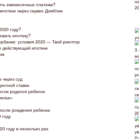
ить ежемесячные платежи?
ипотеки через сервис ДомКлик
2020 году?
овать ипотеку?
ербанке: условия 2020 — Твой риелтор
о действующей ипотеке
еке
е через суд
ентной ставки
 если родился ребенок
с
жилье»
к
после рождения ребенка
2
 году
20 году в несколько раз
у
Р