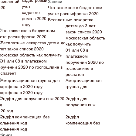
Записи
Что такое кпс в бюджетном
учете расшифровка 2020
Бесплатные лекарства
детям до 3 лет
закон список 2020
московская область
как получить
01 или 08 в
платежном
поручении 2020 по
госпошлине в
роспатент
Амортизационная
группа для
мартфона в 2020 году
2ндфл для
получения внж
020 год
2ндфл
компенсация без
вольнения код
убрики