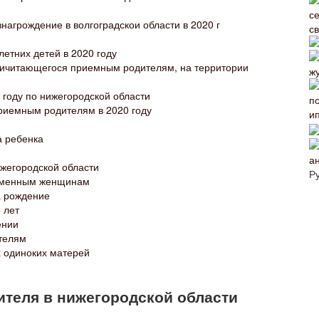
знагрождение в волгоградскои области в 2020 г
етних детей в 2020 году
ричитающегося приемным родителям, на территории
году по нижегородской области
риемным родителям в 2020 году
а ребенка
а
жегородской области
Р
ременным женщинам
а рождение
 лет
ении
телям
 одиноких матерей
теля в нижегородской области