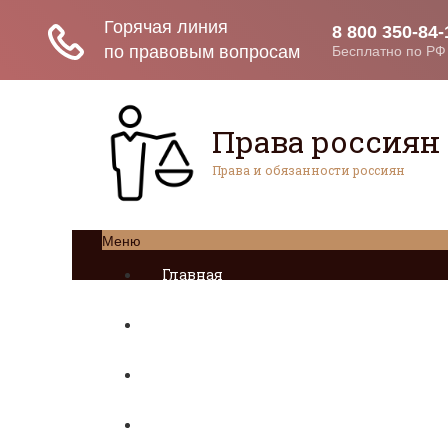
Права россиян
Права и обязанности россиян
Меню
Главная
Социальное обеспечение
Квитанции ЖКХ
Исполнительное производство