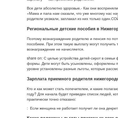
Все дети абсолютно здоровые.- Как они восприняли 
«Мама и папа нам сказали, что уже многому нас нау
родители уезжали, заплакал из них только один.С
Региональные детские пособия в Нижего
Поэтому вознаграждение родителю и пенсия по пот
пособием. При этом такую выплату могут получить 
вознаграждение не начисляется.
share on: С целью устройства детей-сирот в семь
формы. Дети могут быть усыновлены, оформлены п
уровне установлены разные льготы, которые рассм
Зарплата приемного родителя нижегородс
Кто и как может стать попечителем, и какие полаг
году? Для начала будет приведен список людей, к
практически точно отказано:
: Если женщина не работает получит ли она декрет
Какие положены льготы приемным семь