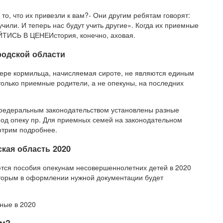
то, что их привезли к вам?- Они другим ребятам говорят:
чили. И теперь нас будут учить другие». Когда их приемные
ОЙТИСЬ В ЦЕНЕИстория, конечно, аховая.
родской области
ере кормильца, начисляемая сироте, не являются единым
только приемные родители, а не опекуны, на последних
и федеральным законодательством установлены разные
од опеку пр. Для приемных семей на законодательном
отрим подробнее.
кая область 2020
аются пособия опекунам несовершеннолетних детей в 2020
оторым в оформлении нужной документации будет
ные в 2020
ям?